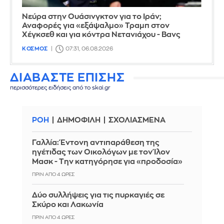
Νεύρα στην Ουάσινγκτον για το Ιράν;
Αναφορές για «εξάψαλμο» Τραμπ στον
Χέγκσεθ και για κόντρα Νετανιάχου - Βανς
ΚΟΣΜΟΣ
07:31, 06.08.2026
ΔΙΑΒΑΣΤΕ ΕΠΙΣΗΣ
περισσότερες ειδήσεις από το skai.gr
ΡΟΗ
ΔΗΜΟΦΙΛΗ
ΣΧΟΛΙΑΣΜΕΝΑ
Γαλλία: Έντονη αντιπαράθεση της
ηγέτιδας των Οικολόγων με τον Ίλον
Μασκ - Την κατηγόρησε για «προδοσία»
ΠΡΙΝ ΑΠΌ 4 ΏΡΕΣ
Δύο συλλήψεις για τις πυρκαγιές σε
Σκύρο και Λακωνία
ΠΡΙΝ ΑΠΌ 4 ΏΡΕΣ