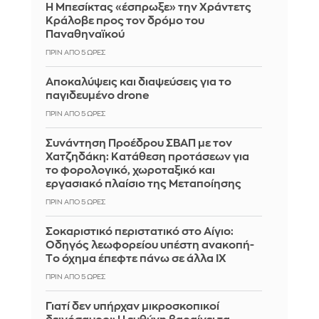
Η Μπεσίκτας «έσπρωξε» την Χράντετς
Κράλοβε προς τον δρόμο του
Παναθηναϊκού
ΠΡΙΝ ΑΠΌ 5 ΏΡΕΣ
Αποκαλύψεις και διαψεύσεις για το
παγιδευμένο drone
ΠΡΙΝ ΑΠΌ 5 ΏΡΕΣ
Συνάντηση Προέδρου ΣΒΑΠ με τον
Χατζηδάκη: Κατάθεση προτάσεων για
το φορολογικό, χωροταξικό και
εργασιακό πλαίσιο της Μεταποίησης
ΠΡΙΝ ΑΠΌ 5 ΏΡΕΣ
Σοκαριστικό περιστατικό στο Αίγιο:
Οδηγός λεωφορείου υπέστη ανακοπή-
Tο όχημα έπεφτε πάνω σε άλλα ΙΧ
ΠΡΙΝ ΑΠΌ 5 ΏΡΕΣ
Γιατί δεν υπήρχαν μικροσκοπικοί