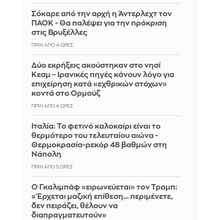
Σόκαρε από την αρχή η Άντερλεχτ τον
ΠΑΟΚ - Θα παλέψει για την πρόκριση
στις Βρυξέλλες
ΠΡΙΝ ΑΠΌ 4 ΏΡΕΣ
Δύο εκρήξεις ακούστηκαν στο νησί
Κεσμ – Ιρανικές πηγές κάνουν λόγο για
επιχείρηση κατά «εχθρικών στόχων»
κοντά στο Ορμούζ
ΠΡΙΝ ΑΠΌ 4 ΏΡΕΣ
Ιταλία: To φετινό καλοκαίρι είναι το
θερμότερο του τελευταίου αιώνα -
Θερμοκρασία-ρεκόρ 48 βαθμών στη
Νάπολη
ΠΡΙΝ ΑΠΌ 5 ΏΡΕΣ
Ο Γκαλιμπάφ «ειρωνεύεται» τον Τραμπ:
«Έρχεται μαζική επίθεση… περιμένετε,
δεν πειράζει, θέλουν να
διαπραγματευτούν»