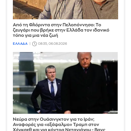
Από τη Φλόριντα στην Πελοπόννησο: Το
ζευγάρι που βρήκε στην Ελλάδα τον ιδανικό
τόπο για μια νέα ζωή
ΕΛΛΑΔΑ
08:35, 06.08.2026
Νεύρα στην Ουάσινγκτον για το Ιράν;
Αναφορές για «εξάψαλμο» Τραμπ στον
Χέγκσεθ και για κόντρα Νετανιάχου - Βανς