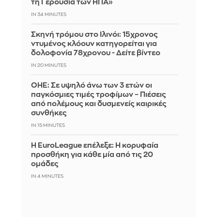
τη Γερουσία των ΗΠΑ»
IN 34 MINUTES
Σκηνή τρόμου στο Ιλινόι: 15χρονος
ντυμένος κλόουν κατηγορείται για
δολοφονία 78χρονου - Δείτε βίντεο
IN 20 MINUTES
ΟΗΕ: Σε υψηλό άνω των 3 ετών οι
παγκόσμιες τιμές τροφίμων – Πιέσεις
από πολέμους και δυσμενείς καιρικές
συνθήκες
IN 15 MINUTES
Η EuroLeague επέλεξε: Η κορυφαία
προσθήκη για κάθε μία από τις 20
ομάδες
IN 4 MINUTES