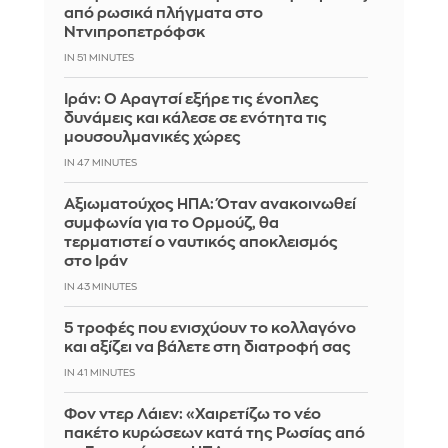
από ρωσικά πλήγματα στο
Ντνιπροπετρόφσκ
IN 51 MINUTES
Ιράν: Ο Αραγτσί εξήρε τις ένοπλες
δυνάμεις και κάλεσε σε ενότητα τις
μουσουλμανικές χώρες
IN 47 MINUTES
Αξιωματούχος ΗΠΑ: Όταν ανακοινωθεί
συμφωνία για το Ορμούζ, θα
τερματιστεί ο ναυτικός αποκλεισμός
στο Ιράν
IN 43 MINUTES
5 τροφές που ενισχύουν το κολλαγόνο
και αξίζει να βάλετε στη διατροφή σας
IN 41 MINUTES
Φον ντερ Λάιεν: «Χαιρετίζω το νέο
πακέτο κυρώσεων κατά της Ρωσίας από