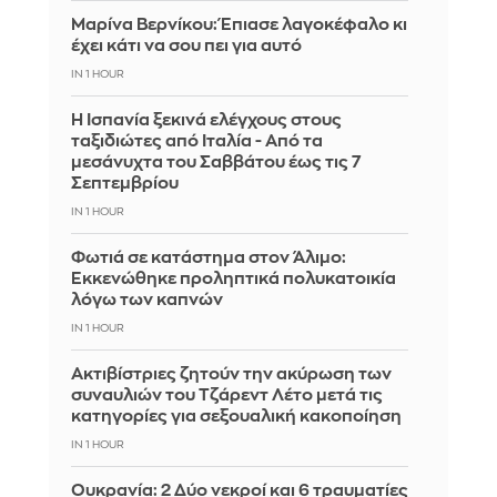
Μαρίνα Βερνίκου: Έπιασε λαγοκέφαλο κι
έχει κάτι να σου πει για αυτό
IN 1 HOUR
Η Ισπανία ξεκινά ελέγχους στους
ταξιδιώτες από Ιταλία - Από τα
μεσάνυχτα του Σαββάτου έως τις 7
Σεπτεμβρίου
IN 1 HOUR
Φωτιά σε κατάστημα στον Άλιμο:
Εκκενώθηκε προληπτικά πολυκατοικία
λόγω των καπνών
IN 1 HOUR
Ακτιβίστριες ζητούν την ακύρωση των
συναυλιών του Τζάρεντ Λέτο μετά τις
κατηγορίες για σεξουαλική κακοποίηση
IN 1 HOUR
Ουκρανία: 2 Δύο νεκροί και 6 τραυματίες