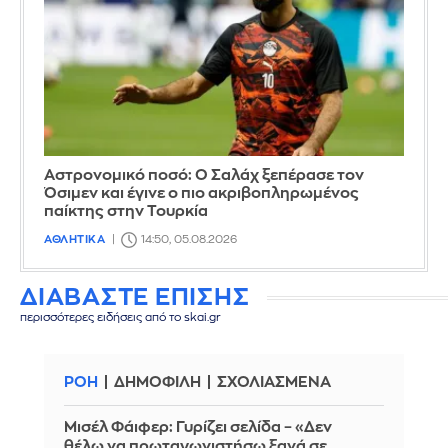
Αστρονομικό ποσό: Ο Σαλάχ ξεπέρασε τον
Όσιμεν και έγινε ο πιο ακριβοπληρωμένος
παίκτης στην Τουρκία
ΑΘΛΗΤΙΚΑ
14:50, 05.08.2026
ΔΙΑΒΑΣΤΕ ΕΠΙΣΗΣ
περισσότερες ειδήσεις από το skai.gr
ΡΟΗ
ΔΗΜΟΦΙΛΗ
ΣΧΟΛΙΑΣΜΕΝΑ
Μισέλ Φάιφερ: Γυρίζει σελίδα – «Δεν
θέλω να πρωταγωνιστήσω ξανά σε