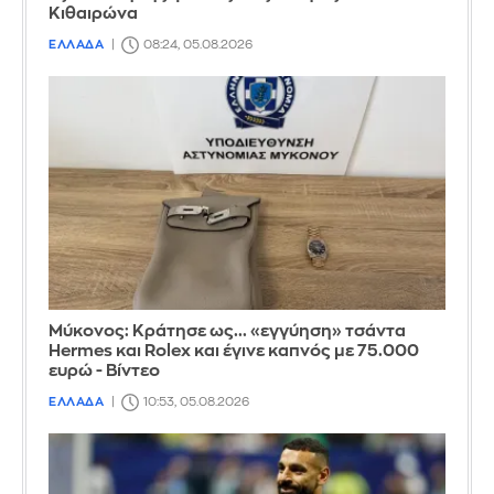
Κιθαιρώνα
ΕΛΛΑΔΑ
08:24, 05.08.2026
Μύκονος: Κράτησε ως... «εγγύηση» τσάντα
Hermes και Rolex και έγινε καπνός με 75.000
ευρώ - Βίντεο
ΕΛΛΑΔΑ
10:53, 05.08.2026