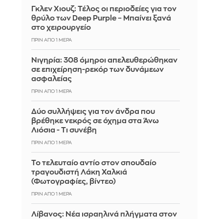
Γκλεν Χιουζ: Τέλος οι περιοδείες για τον
θρύλο των Deep Purple – Μπαίνει ξανά
στο χειρουργείο
ΠΡΙΝ ΑΠΌ 1 ΜΈΡΑ
Νιγηρία: 308 όμηροι απελευθερώθηκαν
σε επιχείρηση-ρεκόρ των δυνάμεων
ασφαλείας
ΠΡΙΝ ΑΠΌ 1 ΜΈΡΑ
Δύο συλλήψεις για τον άνδρα που
βρέθηκε νεκρός σε όχημα στα Άνω
Λιόσια - Τι συνέβη
ΠΡΙΝ ΑΠΌ 1 ΜΈΡΑ
Το τελευταίο αντίο στον σπουδαίο
τραγουδιστή Λάκη Χαλκιά
(Φωτογραφίες, βίντεο)
ΠΡΙΝ ΑΠΌ 1 ΜΈΡΑ
Λίβανος: Νέα ισραηλινά πλήγματα στον