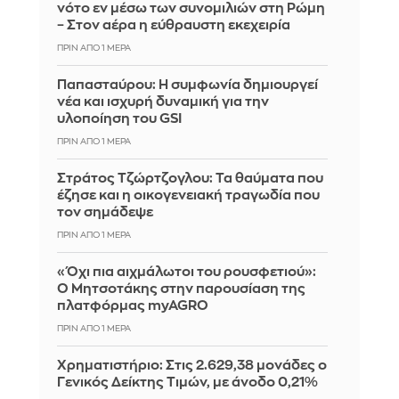
νότο εν μέσω των συνομιλιών στη Ρώμη
– Στον αέρα η εύθραυστη εκεχειρία
ΠΡΙΝ ΑΠΌ 1 ΜΈΡΑ
Παπασταύρου: Η συμφωνία δημιουργεί
νέα και ισχυρή δυναμική για την
υλοποίηση του GSI
ΠΡΙΝ ΑΠΌ 1 ΜΈΡΑ
Στράτος Τζώρτζογλου: Τα θαύματα που
έζησε και η οικογενειακή τραγωδία που
τον σημάδεψε
ΠΡΙΝ ΑΠΌ 1 ΜΈΡΑ
«Όχι πια αιχμάλωτοι του ρουσφετιού»:
Ο Μητσοτάκης στην παρουσίαση της
πλατφόρμας myAGRO
ΠΡΙΝ ΑΠΌ 1 ΜΈΡΑ
Χρηματιστήριο: Στις 2.629,38 μονάδες ο
Γενικός Δείκτης Τιμών, με άνοδο 0,21%