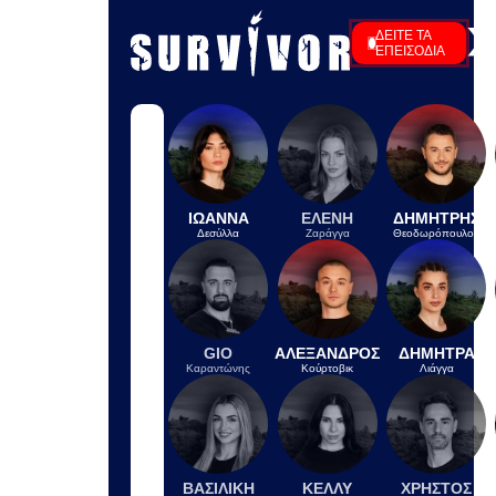
IN 1 HOUR
Μάρα Ζαχαρέα: Η φωτογραφία της
από την Πάρο είναι ο ορισμός του
«δίαιτα από Δευτέρα»
IN 1 HOUR