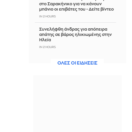
στο Σαρακήνικο για να κάνουν
μπάνιο οι επιβάτες του - Δείτε βίντεο
IN 2 HOURS
Συνελήφθη άνδρας για απόπειρα
απάτης σε βάρος ηλικιωμένης στην
Ηλεία
IN 2 HOURS
Έξι οικονομικά αντικείμενα που
ΟΛΕΣ ΟΙ ΕΙΔΗΣΕΙΣ
μεταμορφώνουν ένα μικρό μπαλκόνι
IN 2 HOURS
Παραμένει ο συναγερμός για τους
ισχυρούς ανέμους - Έως 9 μποφόρ οι
ριπές τη Δευτέρα
IN 2 HOURS
Φιντάν για Κυπριακό: Η ιδανική λύση
είναι η αναγνώριση δύο κρατών
IN 2 HOURS