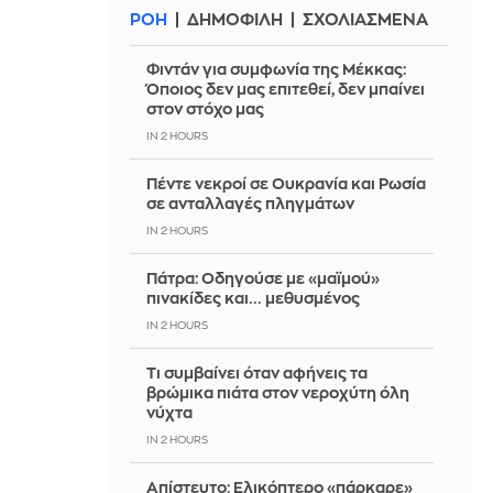
ΡΟΗ
ΔΗΜΟΦΙΛΗ
ΣΧΟΛΙΑΣΜΕΝΑ
Φιντάν για συμφωνία της Μέκκας:
Όποιος δεν μας επιτεθεί, δεν μπαίνει
στον στόχο μας
IN 2 HOURS
Πέντε νεκροί σε Ουκρανία και Ρωσία
σε ανταλλαγές πληγμάτων
IN 2 HOURS
Πάτρα: Οδηγούσε με «μαϊμού»
πινακίδες και... μεθυσμένος
IN 2 HOURS
Τι συμβαίνει όταν αφήνεις τα
βρώμικα πιάτα στον νεροχύτη όλη
νύχτα
IN 2 HOURS
Απίστευτο: Ελικόπτερο «πάρκαρε»