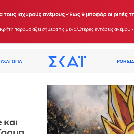
α τους ισχυρούς ανέμους - Έως 9 μποφόρ οι ριπές τ
Κρήτη παρουσιάζει σήμερα τις μεγαλύτερες εντάσεις ανέμου -
ΥΧΑΓΩΓΙΑ
ΡΟΗ ΕΙ
 και
Τραμπ