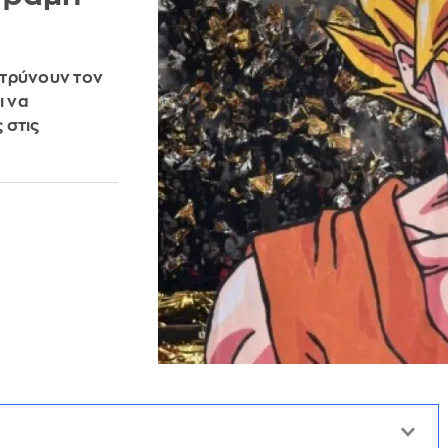
οτρύνουν τον
ι να
 στις