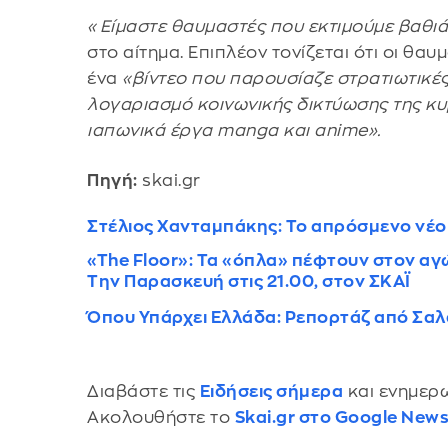
«Είμαστε θαυμαστές που εκτιμούμε βαθιά
στο αίτημα. Επιπλέον τονίζεται ότι οι θα
ένα
«βίντεο που παρουσίαζε στρατιωτικές
λογαριασμό κοινωνικής δικτύωσης της κ
ιαπωνικά έργα manga και anime».
Πηγή:
skai.gr
Στέλιος Χανταμπάκης: Το απρόσμενο νέο 
«The Floor»: Τα «όπλα» πέφτουν στον αγώ
Την Παρασκευή στις 21.00, στον ΣΚΑΪ
Όπου Υπάρχει Ελλάδα: Ρεπορτάζ από Σαλαμί
Διαβάστε τις
Ειδήσεις σήμερα
και ενημερω
Ακολουθήστε το
Skai.gr στο Google New