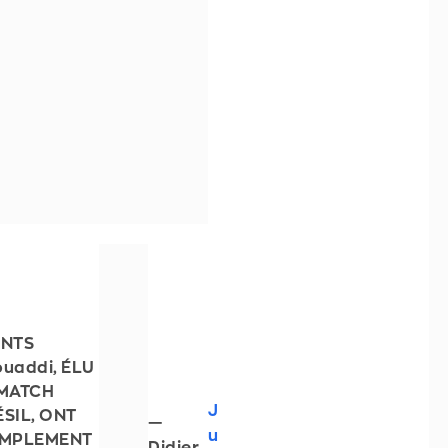
NTS
ouaddi, ÉLU
MATCH
J
ÉSIL, ONT
—
u
IMPLEMENT