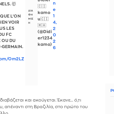
Didier
n
ELS. 🤯
🇨🇮
e
kamo
1
QUE L’ON
u🇨🇮
4,
IEN VOIR
🇲🇦
US LES
2
(@Didi
DU FC
0
er1234
 OU DU
2
kamo)
T-GERMAIN.
6
r.com/Om2LZ
Ρ
διαβάζεται και ακούγεται. Έκανε… ό,τι
, απέναντι στη Βραζιλία, στο πρώτο του
λλο.