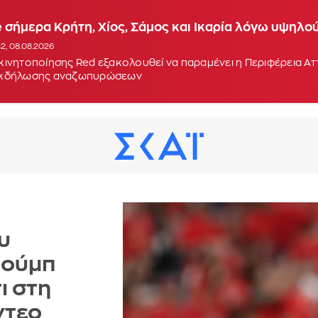
 σήμερα Κρήτη, Χίος, Σάμος και Ικαρία λόγω υψηλο
42, 08.08.2026
κινητοποίησης Red εξακολουθεί να παραμένει η Περιφέρεια Α
εκδήλωσης αναζωπυρώσεων
υ
ιούμπ
ι στη
ντεο