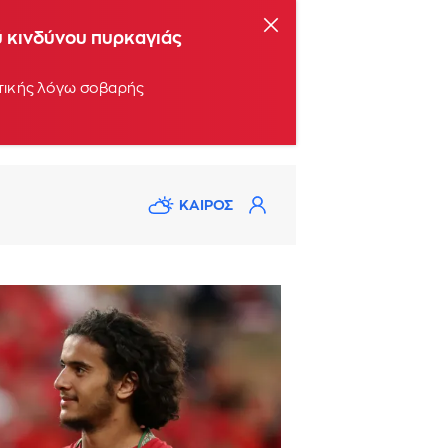
ύ κινδύνου πυρκαγιάς
ττικής λόγω σοβαρής
ΚΑΙΡΟΣ