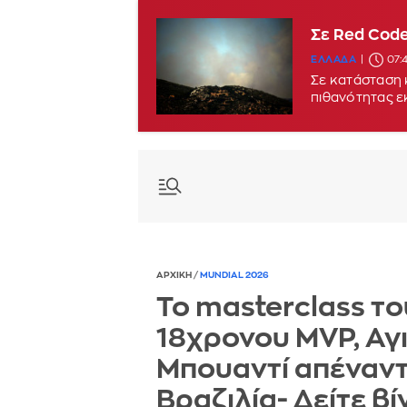
Σε Red Code
ΕΛΛΑΔΑ
07:
Σε κατάσταση 
πιθανότητας 
ΑΡΧΙΚΗ
/
MUNDIAL 2026
To masterclass το
18χρονου MVP, Αγ
Μπουαντί απέναντ
Βραζιλία- Δείτε βί