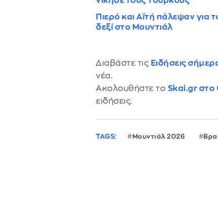
νίκησε τους Τούρκους
Πιερό και Αϊτή πάλεψαν για τ
δεξί στο Μουντιάλ
Διαβάστε τις
Ειδήσεις σήμερ
νέα.
Ακολουθήστε το
Skai.gr στο
ειδήσεις.
TAGS:
Μουντιάλ 2026
Βρα