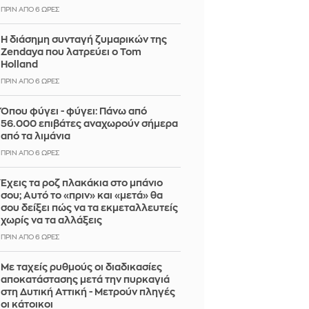
ΠΡΙΝ ΑΠΌ 6 ΏΡΕΣ
Η διάσημη συνταγή ζυμαρικών της
Zendaya που λατρεύει ο Tom
Holland
ΠΡΙΝ ΑΠΌ 6 ΏΡΕΣ
Όπου φύγει - φύγει: Πάνω από
56.000 επιβάτες αναχωρούν σήμερα
από τα λιμάνια
ΠΡΙΝ ΑΠΌ 6 ΏΡΕΣ
Έχεις τα ροζ πλακάκια στο μπάνιο
σου; Αυτό το «πριν» και «μετά» θα
σου δείξει πώς να τα εκμεταλλευτείς
χωρίς να τα αλλάξεις
ΠΡΙΝ ΑΠΌ 6 ΏΡΕΣ
Με ταχείς ρυθμούς οι διαδικασίες
αποκατάστασης μετά την πυρκαγιά
στη Δυτική Αττική - Μετρούν πληγές
οι κάτοικοι