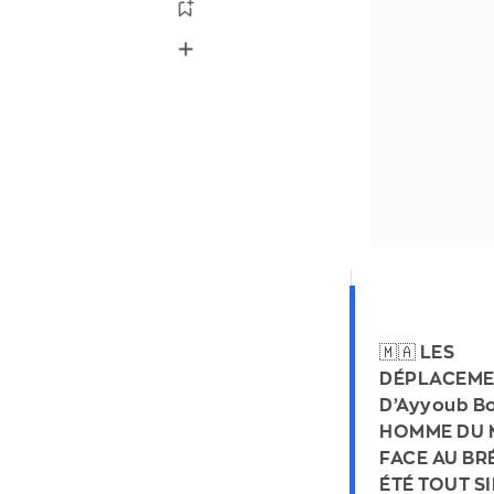
🇲🇦 LES
DÉPLACEME
D’Ayyoub B
HOMME DU 
FACE AU BR
ÉTÉ TOUT S