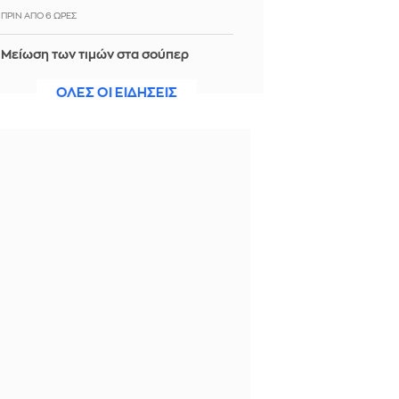
ΠΡΙΝ ΑΠΌ 6 ΏΡΕΣ
Μείωση των τιμών στα σούπερ
μάρκετ: Εντάχθηκαν 686 επώνυμα
προϊόντα και 130 σχολικά είδη
ΟΛΕΣ ΟΙ ΕΙΔΗΣΕΙΣ
ΠΡΙΝ ΑΠΌ 7 ΏΡΕΣ
Κλασικό club sandwich
ΠΡΙΝ ΑΠΌ 7 ΏΡΕΣ
Σνακ για την παραλία: Οι πιο υγιεινές
επιλογές για φαγητό και ποτό για να
μη φορτώνεσαι θερμίδες
ΠΡΙΝ ΑΠΌ 7 ΏΡΕΣ
Μαύρη Θάλασσα: Η εμπορική
ναυτιλία στην πρώτη γραμμή ενός
ακήρυχτου πολέμου
ΠΡΙΝ ΑΠΌ 7 ΏΡΕΣ
Ειδικό Χωροταξικό Πλαίσιο για τον