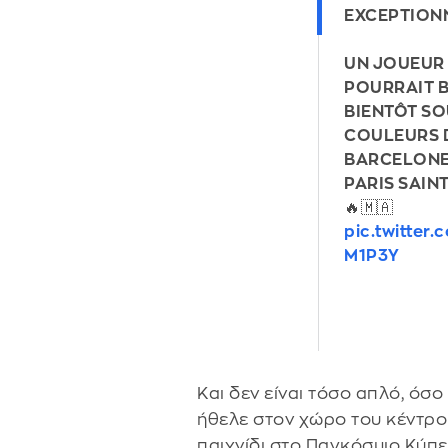
EXCEPTIONN
UN JOUEUR 
POURRAIT B
BIENTÔT SO
COULEURS 
BARCELONE
PARIS SAIN
🔥🇲🇦
pic.twitte
M1P3Y
Και δεν είναι τόσο απλό, όσο 
ήθελε στον χώρο του κέντρου
παιχνίδι στο Παγκόσμιο Κύπε