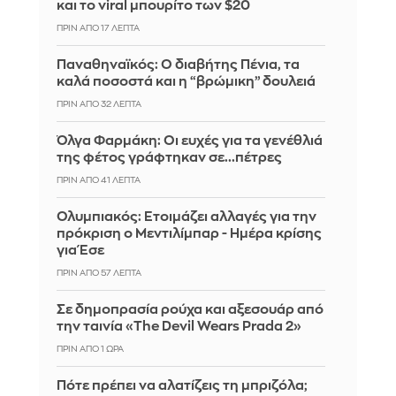
και το viral μπουρίτο των $20
ΠΡΙΝ ΑΠΌ 17 ΛΕΠΤΆ
Παναθηναϊκός: Ο διαβήτης Πένια, τα
καλά ποσοστά και η “βρώμικη” δουλειά
ΠΡΙΝ ΑΠΌ 32 ΛΕΠΤΆ
Όλγα Φαρμάκη: Οι ευχές για τα γενέθλιά
της φέτος γράφτηκαν σε...πέτρες
ΠΡΙΝ ΑΠΌ 41 ΛΕΠΤΆ
Ολυμπιακός: Ετοιμάζει αλλαγές για την
πρόκριση ο Μεντιλίμπαρ - Ημέρα κρίσης
για Έσε
ΠΡΙΝ ΑΠΌ 57 ΛΕΠΤΆ
Σε δημοπρασία ρούχα και αξεσουάρ από
την ταινία «The Devil Wears Prada 2»
ΠΡΙΝ ΑΠΌ 1 ΏΡΑ
Πότε πρέπει να αλατίζεις τη μπριζόλα;