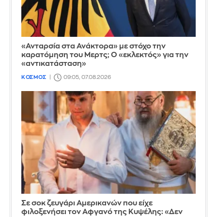
«Ανταρσία στα Ανάκτορα» με στόχο την
καρατόμηση του Μερτς; Ο «εκλεκτός» για την
«αντικατάσταση»
ΚΟΣΜΟΣ
09:05, 07.08.2026
Σε σοκ ζευγάρι Αμερικανών που είχε
φιλοξενήσει τον Αφγανό της Κυψέλης: «Δεν