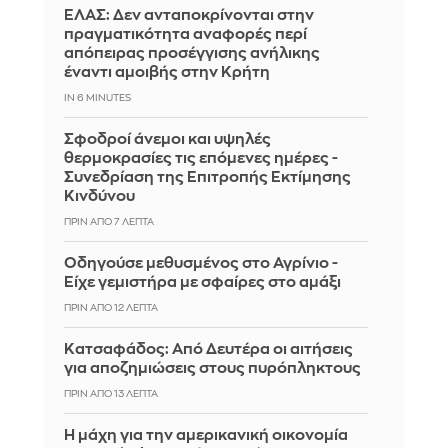
ΕΛΑΣ: Δεν ανταποκρίνονται στην
πραγματικότητα αναφορές περί
απόπειρας προσέγγισης ανήλικης
έναντι αμοιβής στην Κρήτη
IN 6 MINUTES
Σφοδροί άνεμοι και υψηλές
θερμοκρασίες τις επόμενες ημέρες -
Συνεδρίαση της Επιτροπής Εκτίμησης
Κινδύνου
ΠΡΙΝ ΑΠΌ 7 ΛΕΠΤΆ
Οδηγούσε μεθυσμένος στο Αγρίνιο -
Είχε γεμιστήρα με σφαίρες στο αμάξι
ΠΡΙΝ ΑΠΌ 12 ΛΕΠΤΆ
Κατσαφάδος: Από Δευτέρα οι αιτήσεις
για αποζημιώσεις στους πυρόπληκτους
ΠΡΙΝ ΑΠΌ 13 ΛΕΠΤΆ
Η μάχη για την αμερικανική οικονομία