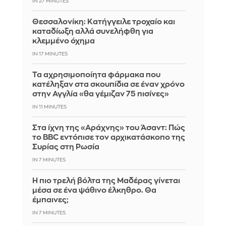
IN 27 MINUTES
Θεσσαλονίκη: Κατήγγειλε τροχαίο και
καταδίωξη αλλά συνελήφθη για
κλεμμένο όχημα
IN 17 MINUTES
Τα αχρησιμοποίητα φάρμακα που
κατέληξαν στα σκουπίδια σε έναν χρόνο
στην Αγγλία «θα γέμιζαν 75 πισίνες»
IN 11 MINUTES
Στα ίχνη της «Αράχνης» του Άσαντ: Πώς
το BBC εντόπισε τον αρχικατάσκοπο της
Συρίας στη Ρωσία
IN 7 MINUTES
Η πιο τρελή βόλτα της Μαδέρας γίνεται
μέσα σε ένα ψάθινο έλκηθρο. Θα
έμπαινες;
IN 7 MINUTES