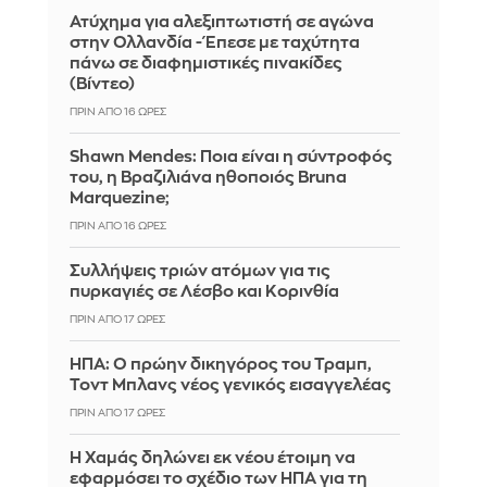
Ατύχημα για αλεξιπτωτιστή σε αγώνα
στην Ολλανδία - Έπεσε με ταχύτητα
πάνω σε διαφημιστικές πινακίδες
(Βίντεο)
ΠΡΙΝ ΑΠΌ 16 ΏΡΕΣ
Shawn Mendes: Ποια είναι η σύντροφός
του, η Βραζιλιάνα ηθοποιός Bruna
Marquezine;
ΠΡΙΝ ΑΠΌ 16 ΏΡΕΣ
Συλλήψεις τριών ατόμων για τις
πυρκαγιές σε Λέσβο και Κορινθία
ΠΡΙΝ ΑΠΌ 17 ΏΡΕΣ
ΗΠΑ: Ο πρώην δικηγόρος του Τραμπ,
Τοντ Μπλανς νέος γενικός εισαγγελέας
ΠΡΙΝ ΑΠΌ 17 ΏΡΕΣ
Η Χαμάς δηλώνει εκ νέου έτοιμη να
εφαρμόσει το σχέδιο των ΗΠΑ για τη