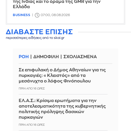
της Ινδίας και το όραμα της GMR για την
Ελλάδα
BUSINESS
07:00, 08.08.2026
ΔΙΑΒΑΣΤΕ ΕΠΙΣΗΣ
περισσότερες ειδήσεις από το skai.gr
ΡΟΗ
ΔΗΜΟΦΙΛΗ
ΣΧΟΛΙΑΣΜΕΝΑ
Σε επιφυλακή ο Δήμος Αθηναίων για τις
πυρκαγιές: «Κλειστός» από τα
μεσάνυχτα ο λόφος Φινόπουλου
ΠΡΙΝ ΑΠΌ 16 ΏΡΕΣ
ΕΛ.Α.Σ.: Κρίσιμα ερωτήματα για την
αποτελεσματικότητα της κυβερνητικής
πολιτικής πρόληψης δασικών
πυρκαγιών
ΠΡΙΝ ΑΠΌ 16 ΏΡΕΣ