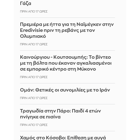
Γάζα
ΠΡΙΝ ΑΠΌ 17 ΏΡΕΣ
Πρεμιέρα με ήττα για τη Ναϊμέγκεν στην
Eredivisie πριν τη ρεβάνς με τον
Ολυμπιακό
ΠΡΙΝ ΑΠΌ 17 ΏΡΕΣ
Καινούργιου - Κουτσουμπής: Το βίντεο
με τη βόλτα που έκαναν αγκαλιασμένοι
σε εμπορικό κέντρο στη Μύκονο
ΠΡΙΝ ΑΠΌ 17 ΏΡΕΣ
Ομάν: Θετικές οι συνομιλίες με το Ιράν
ΠΡΙΝ ΑΠΌ 17 ΏΡΕΣ
Τραγωδία στην Πάρο: Παιδί 4 ετών
πνίγηκε σε πισίνα
ΠΡΙΝ ΑΠΌ 17 ΏΡΕΣ
Χαμός στο Κόσοβο: Επίθεση με αυγά