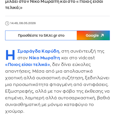
μιλάει στον Νίκο Μωραΐτη και στο «Ποιος είσαι
τελικά;»
14:49, 08.05.2026
Προσθέστε το SKAI.gr στο
Google
Η
Σμαράγδα Καρύδη
, στη συνέντευξή της
στον
Νίκο Μωραΐτη
και στο vidcast
«Ποιος είσαι τελικά»
, δεν δίνει εύκολες
απαντήσεις. Μέσα από μια απολαυστικά
χαοτική αλλά ουσιαστική συζήτηση, ξεδιπλώνει
μια προσωπικότητα φτιαγμένη από αντιφάσεις.
Εξωστρεφής, αλλά με τον φόβο της έκθεσης να
επιμένει, λαμπερή αλλά αυτοσαρκαστική, βαθιά
συναισθηματική με μόνιμο καταφύγιο το
χιούμορ.