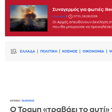
Συναγερμός για φωτιές: Red
ΕΛΛΑΔΑ
07:10, 09.08.2026
Οι Αρχές απευθύνουν έκκληση στ
που θα μπορούσε να προκαλέσει
ΕΛΛΑΔΑ
ΠΟΛΙΤΙΚΗ
ΚΟΣΜΟΣ
ΟΙΚΟΝΟΜΙΑ
Ψ
ΑΡΧΙΚΗ
/
BUSINESS
Ο Τραμπ «τραβάει το αυτί» 