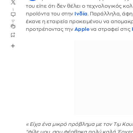
του είπε ότι δεν θέλει ο τεχνολογικός κ
1
προϊόντα του στην
Ινδία
. Παράλληλα, άφησ
έκανε η εταιρεία προκειμένου να απομακρ
17
προτρέποντας την
Apple
να στραφεί στις
«Είχα ένα μικρό πρόβλημα με τον Τιμ Κου
"φίλε μου, σου φέρθηκα πολύ καλά. Έρχε