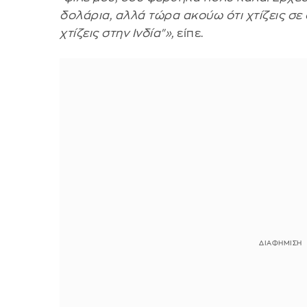
δολάρια, αλλά τώρα ακούω ότι χτίζεις σε 
χτίζεις στην Ινδία"»,
είπε.