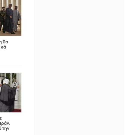
η θα
ικά
ε
Ιράν,
ό την