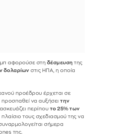
αμπ αφορούσε στη
δέσμευση
της
ν δολαρίων
στις ΗΠΑ, η οποία
κανού προέδρου έρχεται σε
ία προσπαθεί να αυξήσει
την
ατασκευάζει περίπου
το 25% των
 πλαίσιο τους σχεδιασμού της να
 συναρμολογείται σήμερα
nes της.