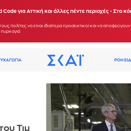
 Code για Αττική και άλλες πέντε περιοχές - Στο κ
ους πολίτες να είναι ιδιαίτερα προσεκτικοί και να αποφεύγο
 πυρκαγιά
ΥΧΑΓΩΓΙΑ
ΡΟΗ ΕΙ
του Τιμ