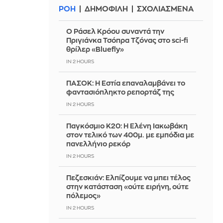
ΡΟΗ
ΔΗΜΟΦΙΛΗ
ΣΧΟΛΙΑΣΜΕΝΑ
Ο Ράσελ Κρόου συναντά την
Πριγιάνκα Τσόπρα Τζόνας στο sci-fi
θρίλερ «Bluefly»
IN 2 HOURS
ΠΑΣΟΚ: Η Εστία επαναλαμβάνει το
φαντασιόπληκτο ρεπορτάζ της
IN 2 HOURS
Παγκόσμιο Κ20: Η Ελένη Ιακωβάκη
στον τελικό των 400μ. με εμπόδια με
πανελλήνιο ρεκόρ
IN 2 HOURS
Πεζεσκιάν: Ελπίζουμε να μπει τέλος
στην κατάσταση «ούτε ειρήνη, ούτε
πόλεμος»
IN 2 HOURS