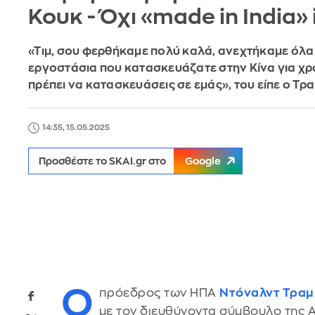
Κουκ - Όχι «made in India»
«Τιμ, σου φερθήκαμε πολύ καλά, ανεχτήκαμε όλα
εργοστάσια που κατασκευάζατε στην Κίνα για χρ
πρέπει να κατασκευάσεις σε εμάς», του είπε ο Τρ
14:35, 15.05.2025
Προσθέστε το SKAI.gr στο
Google
Ο
πρόεδρος των ΗΠΑ
Ντόναλντ Τραμ
με τον διευθύνοντα σύμβουλο της 