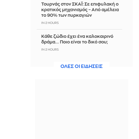
Τουρνάς στον ΣΚΑΪ: Σε επιφυλακή ο
κρατικός μηχανισμός – Από αμέλεια
το 90% των πυρκαγιών
IN 2 HOURS
Κάθε ζώδιο έχει ένα καλοκαιρινό
δράμα... Ποιο είναι το δικό σου;
IN 2 HOURS
Παγκόσμιο Κ20: Ασημένιο μετάλλιο
ΟΛΕΣ ΟΙ ΕΙΔΗΣΕΙΣ
για την Ιουλιάννα Ρούσσου στα 800
μέτρα
IN 1 HOUR
Πώς έγινε το τροχαίο στην Αθηνών-
Σουνίου: Η επικίνδυνη αναστροφή
του ΙΧ και η σύγκρουση με τη μηχανή
της ΔΙΑΣ
IN 1 HOUR
Χοψονίδου - Βλωτιδέλλης: Βάφτισαν
τον γιο τους στο πιο εντυπωσιακό