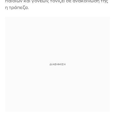
παιδιών και γονέων, τονίζει σε ανακοίνωσή της
η τράπεζα.