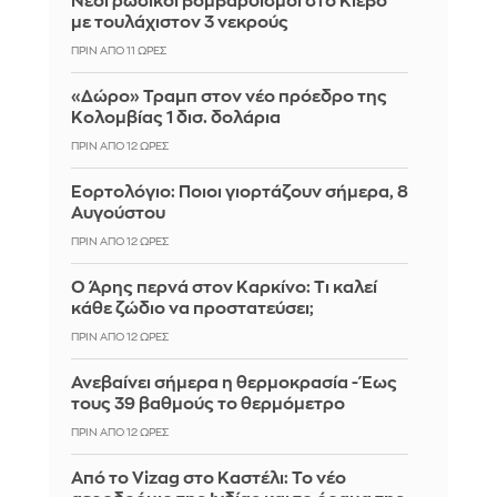
Νέοι ρωσικοί βομβαρδισμοί στο Κίεβο
με τουλάχιστον 3 νεκρούς
ΠΡΙΝ ΑΠΌ 11 ΏΡΕΣ
«Δώρο» Τραμπ στον νέο πρόεδρο της
Κολομβίας 1 δισ. δολάρια
ΠΡΙΝ ΑΠΌ 12 ΏΡΕΣ
Εορτολόγιο: Ποιοι γιορτάζουν σήμερα, 8
Αυγούστου
ΠΡΙΝ ΑΠΌ 12 ΏΡΕΣ
Ο Άρης περνά στον Καρκίνο: Τι καλεί
κάθε ζώδιο να προστατεύσει;
ΠΡΙΝ ΑΠΌ 12 ΏΡΕΣ
Ανεβαίνει σήμερα η θερμοκρασία - Έως
τους 39 βαθμούς το θερμόμετρο
ΠΡΙΝ ΑΠΌ 12 ΏΡΕΣ
Από το Vizag στο Καστέλι: Το νέο