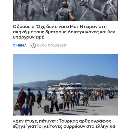
Οδύσσεια: Όχι, δεν είναι ο Ματ Ντέιμον στη
σκηνή με τους 3μετρους Λαιστρυγόνες και δεν
υπάρχουν εφέ
CINEMA
08:06, 07.08.2026
«Δεν έτυχε, πέτυχε»: Τούρκος αρθρογράφος
εξηγεί γιατί οι γείτονες συρρέουν στα ελληνικά