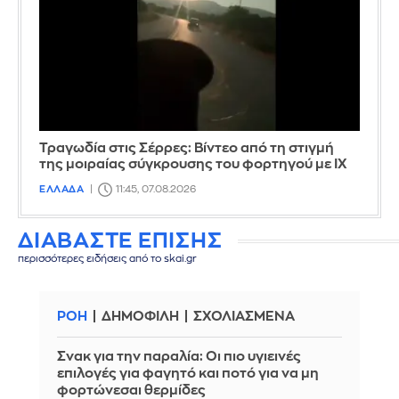
Τραγωδία στις Σέρρες: Βίντεο από τη στιγμή
της μοιραίας σύγκρουσης του φορτηγού με ΙΧ
ΕΛΛΑΔΑ
11:45, 07.08.2026
ΔΙΑΒΑΣΤΕ ΕΠΙΣΗΣ
περισσότερες ειδήσεις από το skai.gr
ΡΟΗ
ΔΗΜΟΦΙΛΗ
ΣΧΟΛΙΑΣΜΕΝΑ
Σνακ για την παραλία: Οι πιο υγιεινές
επιλογές για φαγητό και ποτό για να μη
φορτώνεσαι θερμίδες