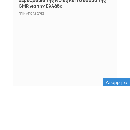
αεροδρόμιο της Ινδίας και το όραμα της
GMR για την Ελλάδα
ΠΡΙΝ ΑΠΌ 12 ΏΡΕΣ
Απόρρητο