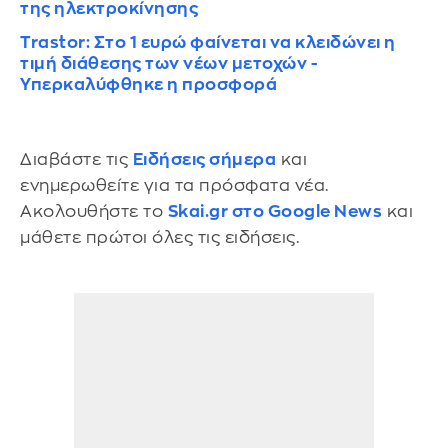
της ηλεκτροκίνησης
Trastor: Στο 1 ευρώ φαίνεται να κλειδώνει η
τιμή διάθεσης των νέων μετοχών -
Υπερκαλύφθηκε η προσφορά
Διαβάστε τις
Ειδήσεις σήμερα
και
ενημερωθείτε για τα πρόσφατα νέα.
Ακολουθήστε το
Skai.gr στο Google News
και
μάθετε πρώτοι όλες τις ειδήσεις.