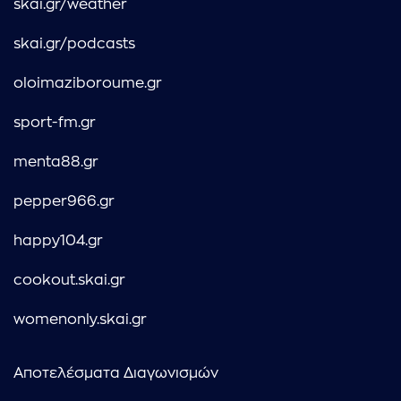
skai.gr/weather
skai.gr/podcasts
oloimaziboroume.gr
sport-fm.gr
menta88.gr
pepper966.gr
happy104.gr
cookout.skai.gr
womenonly.skai.gr
Αποτελέσματα Διαγωνισμών