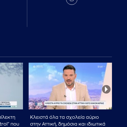
πίλεκτη
Κλειστά όλα τα σχολεία αύριο
Ελ.
trol" που
στην Αττική, δημόσια και ιδιωτικά
Μ.Κ