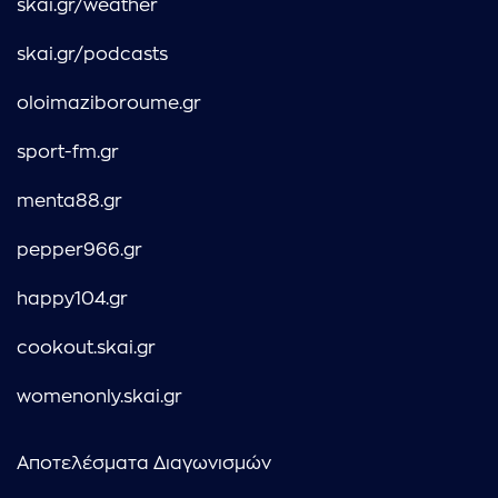
skai.gr/weather
skai.gr/podcasts
oloimaziboroume.gr
sport-fm.gr
menta88.gr
pepper966.gr
happy104.gr
cookout.skai.gr
womenonly.skai.gr
Αποτελέσματα Διαγωνισμών