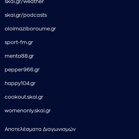
skai.gr/weather
skai.gr/podcasts
oloimaziboroume.gr
sport-fm.gr
menta88.gr
pepper966.gr
happy104.gr
cookout.skai.gr
womenonly.skai.gr
Αποτελέσματα Διαγωνισμών