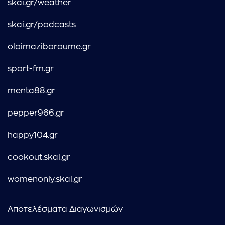
skai.gr/weather
skai.gr/podcasts
oloimaziboroume.gr
sport-fm.gr
menta88.gr
pepper966.gr
happy104.gr
cookout.skai.gr
womenonly.skai.gr
Αποτελέσματα Διαγωνισμών