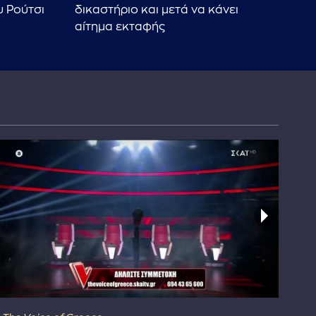
 Ρούτσι
δικαστήριο και μετά να κάνει
βοή
αίτημα εκταφής
γίν