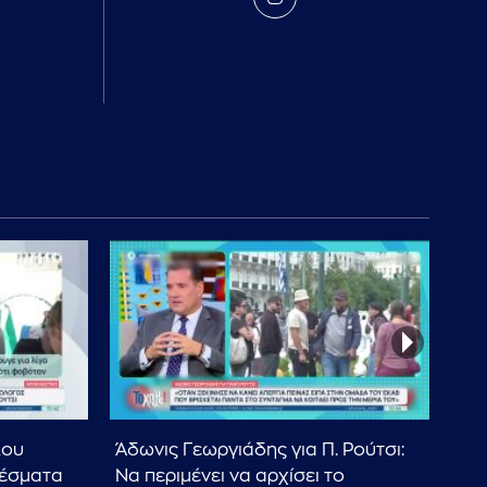
λου
Άδωνις Γεωργιάδης για Π. Ρούτσι:
Χ. 
λέσματα
Να περιμένει να αρχίσει το
θύμ