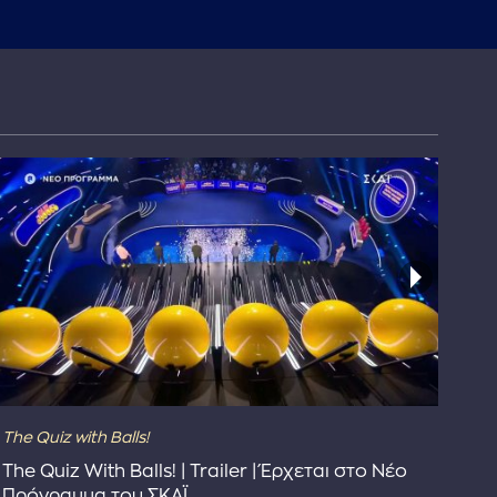
The Quiz with Balls!
The
The Quiz With Balls! | Trailer | Έρχεται στο Νέο
Το 
Πρόγραμμα του ΣΚΑΪ
Συ