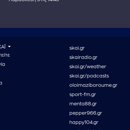
ΚΑΪ
skai.gr
είτε
skairadio.gr
νία
skai.gr/weather
skai.gr/podcasts
α
oloimaziboroume.gr
sport-fm.gr
menta88.gr
pepper966.gr
happy104.gr