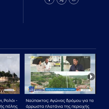
, Ρολόι -
Ναύπακτος: Αγώνας δρόμου για τα
Σύλ
ής πόλης
άρρωστα πλατάνια της περιοχής
αξι