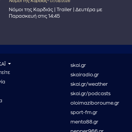
Νόμοι της Καρδιάς-
07/08/2026
Νόμοι της Καρδιάς | Trailer | Δευτέρα με
Παρασκευή στις 14:45
ΚΑΪ
skai.gr
είτε
skairadio.gr
νία
skai.gr/weather
skai.gr/podcasts
α
oloimaziboroume.gr
sport-fm.gr
menta88.gr
pepper966.gr