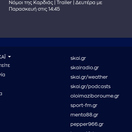
Νόμοι της Καρδιάς | Trailer | Δευτέρα με
Παρασκευή στις 14:45
ΚΑΪ
skai.gr
είτε
skairadio.gr
νία
skai.gr/weather
skai.gr/podcasts
α
oloimaziboroume.gr
sport-fm.gr
menta88.gr
pepper966.gr