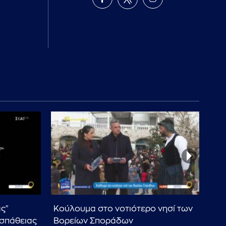
ας"
Κούλουμα στο νοτιότερο νησί των
Σκυ
σπάθειας
Βορείων Σποράδων
που