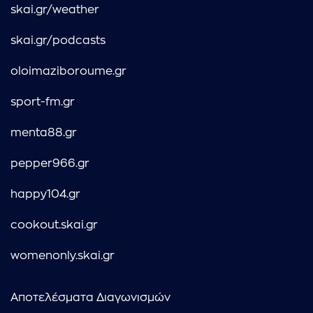
skai.gr/weather
skai.gr/podcasts
oloimaziboroume.gr
sport-fm.gr
menta88.gr
pepper966.gr
happy104.gr
cookout.skai.gr
womenonly.skai.gr
Αποτελέσματα Διαγωνισμών