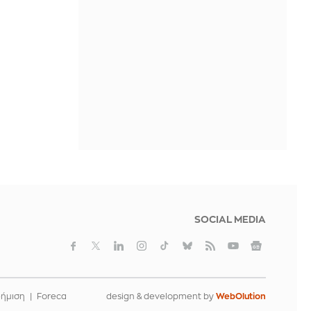
Aνακοίνωσε Ποκουσέφσκι η
Λοκομοτίβ Κουμπάν
IN 2 HOURS
SOCIAL MEDIA
φήμιση
Foreca
design & development by
WebOlution