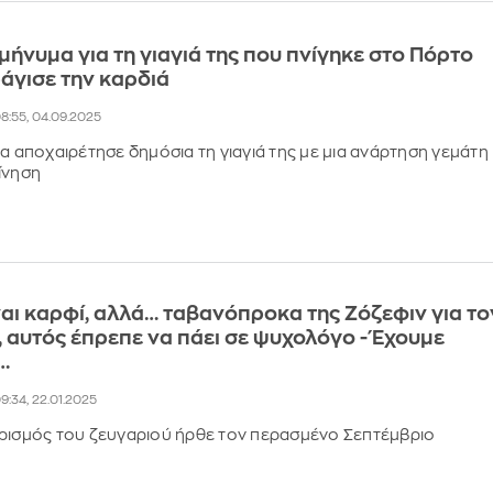
 μήνυμα για τη γιαγιά της που πνίγηκε στο Πόρτο
άγισε την καρδιά
8:55, 04.09.2025
α αποχαιρέτησε δημόσια τη γιαγιά της με μια ανάρτηση γεμάτη
κίνηση
ναι καρφί, αλλά… ταβανόπροκα της Ζόζεφιν για το
ά, αυτός έπρεπε να πάει σε ψυχολόγο - Έχουμε
…
9:34, 22.01.2025
ρισμός του ζευγαριού ήρθε τον περασμένο Σεπτέμβριο