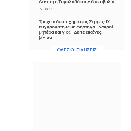
Δέκατη η Σαμολαδά στην δισκοβολία
IN 2 HOURS
Τροχαίο δυστύχημα στις Σέρρες: ΙΧ
συγκρούστηκε με φορτηγό - Νεκροί
μητέρα και γιος - Δείτε εικόνες,
βίντεο
IN 2 HOURS
ΟΛΕΣ ΟΙ ΕΙΔΗΣΕΙΣ
Χρίστος Δήμας: «Προχωρούν τα
έργα σε όλο το μήκος του ΒΟΑΚ»
IN 2 HOURS
Μαίρη Συνατσάκη: Έδειξε πώς τη
βρήκε το mail και μας αποτελείωσε
IN 2 HOURS
Θεσσαλονίκη: Χειροπέδες σε
31χρονο Τούρκο φυγόποινο-
Εκκρεμούσε ερυθρά αγγελία της
Interpol σε βάρος του
IN 2 HOURS