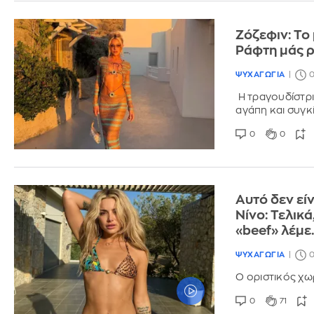
Ζόζεφιν: Το
Ράφτη μάς ρ
ΨΥΧΑΓΩΓΙΑ
0
Η τραγουδίστρι
αγάπη και συγ
0
0
Αυτό δεν εί
Νίνο: Τελικ
«beef» λέμε
ΨΥΧΑΓΩΓΙΑ
0
Ο οριστικός χω
0
71