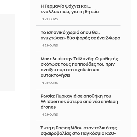
H Γερμανία ψάχνει και...
εναλλακτικές για τη θητεία
IN 2 HOURS
Το ισπανικό χωριό όπου θα..
«νυχτώσει» δύο φορές σε ένα 24ωρο
IN 2 HOURS
Μακελειό στην Ταϊλάνδη: Ο μαθητής
σκότωσε τους παππούδες του πριν
ανοίξει πυρ στο σχολείο και
αυτοκτονήσει
IN 2 HOURS
Ρωσία: Πυρκαγιά σε αποθήκη του
Wildberries ύστερα από νέα επίθεση
drones
IN 2 HOURS
Έκτη η Ραφαηλίδου στον τελικό της
σφαιροβολίας στο Παγκόσμιο Κ20-