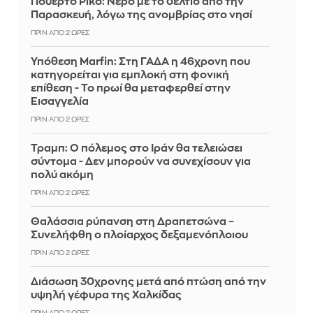
Πουέρτο Ρίκο: Νερό με το δελτίο από την
Παρασκευή, λόγω της ανομβρίας στο νησί
ΠΡΙΝ ΑΠΌ 2 ΏΡΕΣ
Υπόθεση Marfin: Στη ΓΑΔΑ η 46χρονη που
κατηγορείται για εμπλοκή στη φονική
επίθεση - Το πρωί θα μεταφερθεί στην
Εισαγγελία
ΠΡΙΝ ΑΠΌ 2 ΏΡΕΣ
Τραμπ: Ο πόλεμος στο Ιράν θα τελειώσει
σύντομα - Δεν μπορούν να συνεχίσουν για
πολύ ακόμη
ΠΡΙΝ ΑΠΌ 2 ΏΡΕΣ
Θαλάσσια ρύπανση στη Δραπετσώνα –
Συνελήφθη ο πλοίαρχος δεξαμενόπλοιου
ΠΡΙΝ ΑΠΌ 2 ΏΡΕΣ
Διάσωση 30χρονης μετά από πτώση από την
υψηλή γέφυρα της Χαλκίδας