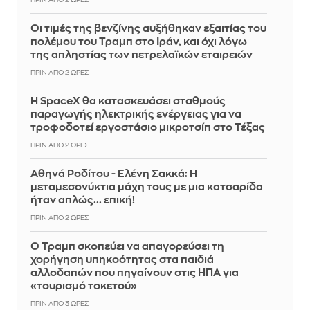
ΠΡΙΝ ΑΠΌ 2 ΏΡΕΣ
Οι τιμές της βενζίνης αυξήθηκαν εξαιτίας του
πολέμου του Τραμπ στο Ιράν, και όχι λόγω
της απληστίας των πετρελαϊκών εταιρειών
ΠΡΙΝ ΑΠΌ 2 ΏΡΕΣ
Η SpaceX θα κατασκευάσει σταθμούς
παραγωγής ηλεκτρικής ενέργειας για να
τροφοδοτεί εργοστάσιο μικροτσίπ στο Τέξας
ΠΡΙΝ ΑΠΌ 2 ΏΡΕΣ
Αθηνά Ροδίτου - Ελένη Σακκά: Η
μεταμεσονύκτια μάχη τους με μια κατσαρίδα
ήταν απλώς... επική!
ΠΡΙΝ ΑΠΌ 2 ΏΡΕΣ
Ο Τραμπ σκοπεύει να απαγορεύσει τη
χορήγηση υπηκοότητας στα παιδιά
αλλοδαπών που πηγαίνουν στις ΗΠΑ για
«τουρισμό τοκετού»
ΠΡΙΝ ΑΠΌ 3 ΏΡΕΣ