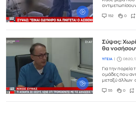
αντιμετωπίσουν
152
0
Σύψας: Χωρί
θα νοσήσουν
ΥΓΕΙΑ
08:20, 1
Για την πορεία 
ομάδες που ανη
μεταξύ άλλων 
55
0