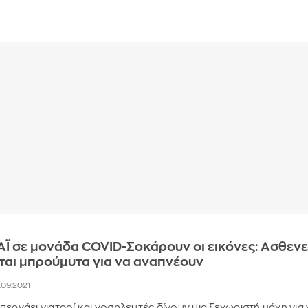
Ϊ σε μονάδα COVID-Σοκάρουν οι εικόνες: Ασθενε
ται μπρούμυτα για να αναπνέουν
7.09.2021
περνάει γιατροί και νοσηλευτές δίνουν μια ξεχωριστή μάχη για 