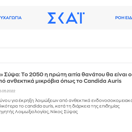
ΥΧΑΓΩΓΙΑ
ΡΟΗ ΕΙ
 Σύψα: Το 2050 η πρώτη αιτία θανάτου θα είναι ο
πό ανθεκτικά μικρόβια όπως το Candida Auris
05.05.2022
δύνου για έκρηξη λοιμώξεων από ανθεκτικά ενδονοσοκομειακ
δικότερα το candida auris, κατά τη διάρκεια της επιδημίας
ηγητής Λοιμωξιολογίας, Νίκος Σύψας