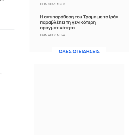
ΠΡΙΝ ΑΠΌ 1 ΜΈΡΑ
Η αντιπαράθεση του Τραμπ με το Ιράν
παραβλέπει τη γενικότερη
πραγματικότητα
ΠΡΙΝ ΑΠΌ 1 ΜΈΡΑ
ΗΠΑ: Από σπινθήρα ελαττωματικού
ΟΛΕΣ ΟΙ ΕΙΔΗΣΕΙΣ
καλωδίου ηλεκτροδότησης προήλθε
η πυρκαγιά που στοίχισε τη ζωή σε 19
ανθρώπους στην Αλταντίνα το 2025
ΠΡΙΝ ΑΠΌ 1 ΜΈΡΑ
ε
SpaceX: Στα $7,8 δισ τα έσοδα β'
τριμήνου, αυξημένα κατά 92% -
Επενδύσεις $18 δισ. σε ΤΝ, Starship
και Starlink
ΠΡΙΝ ΑΠΌ 1 ΜΈΡΑ
Βαλέρια Χοψονίδου: Μας δείχνει τα
βαφτιστικά του γιου της λίγο πριν
την κολυμπήθρα