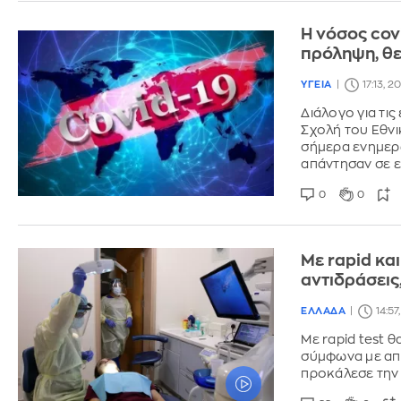
Η νόσος cov
πρόληψη, θ
ΥΓΕΙΑ
17:13, 2
Διάλογο για τις
Σχολή του Εθν
σήμερα ενημερω
απάντησαν σε ε
0
0
Με rapid κα
αντιδράσεις,
ΕΛΛΑΔΑ
14:57
Με rapid test 
σύμφωνα με απ
προκάλεσε την 