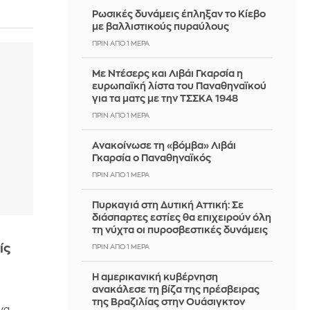
Ρωσικές δυνάμεις έπληξαν το Κίεβο
με βαλλιστικούς πυραύλους
ΠΡΙΝ ΑΠΌ 1 ΜΈΡΑ
Με Ντέσερς και Λιβάι Γκαρσία η
ευρωπαϊκή λίστα του Παναθηναϊκού
για τα ματς με την ΤΣΣΚΑ 1948
ΠΡΙΝ ΑΠΌ 1 ΜΈΡΑ
Ανακοίνωσε τη «βόμβα» Λιβάι
Γκαρσία ο Παναθηναϊκός
ΠΡΙΝ ΑΠΌ 1 ΜΈΡΑ
Πυρκαγιά στη Δυτική Αττική: Σε
διάσπαρτες εστίες θα επιχειρούν όλη
τη νύχτα οι πυροσβεστικές δυνάμεις
ίς
ΠΡΙΝ ΑΠΌ 1 ΜΈΡΑ
Η αμερικανική κυβέρνηση
ανακάλεσε τη βίζα της πρέσβειρας
της Βραζιλίας στην Ουάσιγκτον
να