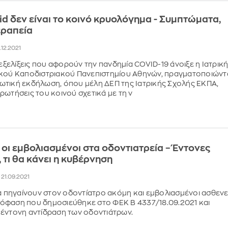
id δεν είναι το κοινό κρυολόγημα - Συμπτώματα,
εραπεία
0.12.2021
 εξελίξεις που αφορούν την πανδημία COVID-19 άνοιξε η Ιατρικ
ικού Καποδιστριακού Πανεπιστημίου Αθηνών, πραγματοποιώντ
τική εκδήλωση, όπου μέλη ΔΕΠ της Ιατρικής Σχολής ΕΚΠΑ,
ρωτήσεις του κοινού σχετικά με τη ν
ι οι εμβολιασμένοι στα οδοντιατρεία – Έντονες
 τι θα κάνει η κυβέρνηση
, 21.09.2021
θα πηγαίνουν στον οδοντίατρο ακόμη και εμβολιασμένοι ασθενε
όφαση που δημοσιεύθηκε στο ΦΕΚ Β 4337/18.09.2021 και
έντονη αντίδραση των οδοντιάτρων.