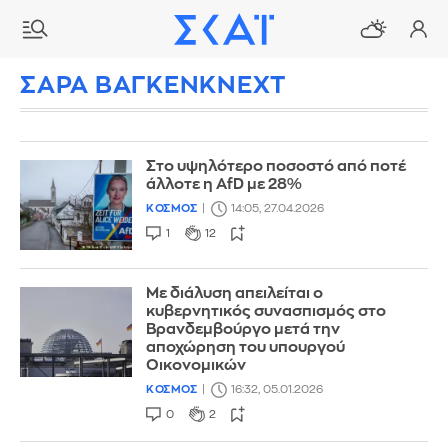
ΣΑΡΑ ΒΑΓΚΕΝΚΝΕΧΤ
Στο υψηλότερο ποσοστό από ποτέ
άλλοτε η AfD με 28%
ΚΟΣΜΟΣ
14:05, 27.04.2026
1
12
Με διάλυση απειλείται ο
κυβερνητικός συνασπισμός στο
Βρανδεμβούργο μετά την
αποχώρηση του υπουργού
Οικονομικών
ΚΟΣΜΟΣ
16:32, 05.01.2026
0
2