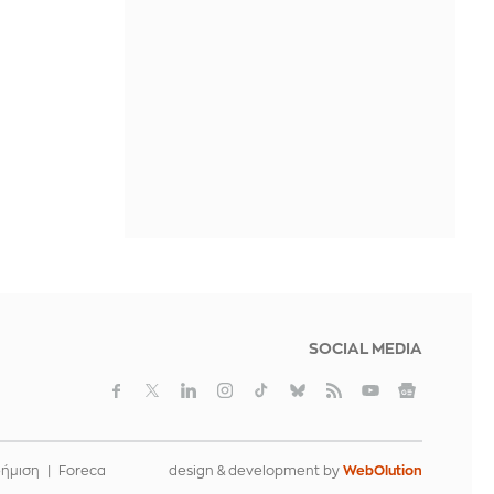
παραγωγής ηλεκτρικού ρεύματος
στη Ζαπορίζια
IN 1 HOUR
Σου λέει να βγείτε και μετά
εξαφανίζεται; 5 λόγοι που ίσως δεν
έχουν καμία σχέση με εσένα
IN 1 HOUR
SOCIAL MEDIA
φήμιση
Foreca
design & development by
WebOlution