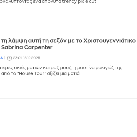
οκαλύπτοντας ένα απόλυτα trendy pixie cut
τη λάμψη αυτή τη σεζόν με το Χριστουγεννιάτικο
ς Sabrina Carpenter
ΙΑ
23:01, 15.12.2025
ερές σκιές ματιών και ροζ ρουζ, η ρουτίνα μακιγιάζ της
από το "House Tour" αξίζει μια ματιά