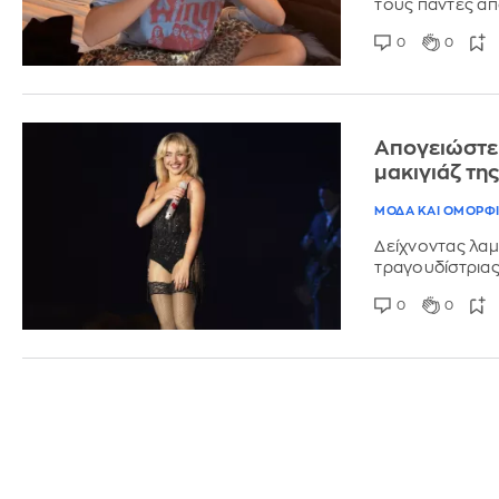
τους πάντες απ
0
0
Απογειώστε 
μακιγιάζ τη
ΜΟΔΑ ΚΑΙ ΟΜΟΡΦ
Δείχνοντας λαμπ
τραγουδίστριας 
0
0