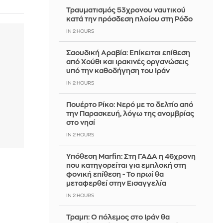
Τραυματισμός 53χρονου ναυτικού
κατά την πρόσδεση πλοίου στη Ρόδο
IN 2 HOURS
Σαουδική Αραβία: Επίκειται επίθεση
από Χούθι και ιρακινές οργανώσεις
υπό την καθοδήγηση του Ιράν
IN 2 HOURS
Πουέρτο Ρίκο: Νερό με το δελτίο από
την Παρασκευή, λόγω της ανομβρίας
στο νησί
IN 2 HOURS
Υπόθεση Marfin: Στη ΓΑΔΑ η 46χρονη
που κατηγορείται για εμπλοκή στη
φονική επίθεση - Το πρωί θα
μεταφερθεί στην Εισαγγελία
IN 2 HOURS
Τραμπ: Ο πόλεμος στο Ιράν θα