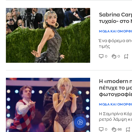
Sabrina Car
τυχαίο- στο
ΜΟΔΑ ΚΑΙ ΟΜΟΡΦ
Ένα φόρεμα απ
τιμής
0
0
Η «modern n
πέτυχε το μα
φωτογραφίες
ΜΟΔΑ ΚΑΙ ΟΜΟΡΦ
Η Σαμπρίνα Κά
ρετρό λάμψη κα
0
66