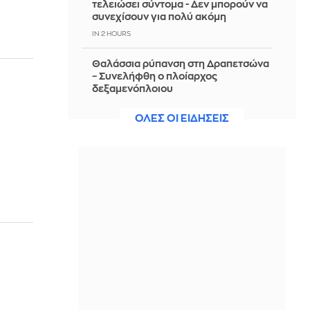
τελειώσει σύντομα - Δεν μπορούν να
συνεχίσουν για πολύ ακόμη
IN 2 HOURS
Θαλάσσια ρύπανση στη Δραπετσώνα
– Συνελήφθη ο πλοίαρχος
δεξαμενόπλοιου
IN 2 HOURS
ΟΛΕΣ ΟΙ ΕΙΔΗΣΕΙΣ
Διάσωση 30χρονης μετά από πτώση
από την υψηλή γέφυρα της Χαλκίδας
IN 2 HOURS
Οι τιμές της βενζίνης αυξήθηκαν
εξαιτίας του πολέμου του Τραμπ στο
Ιράν, και όχι λόγω της απληστίας των
πετρελαϊκών εταιρειών
IN 2 HOURS
Η SpaceX θα κατασκευάσει
σταθμούς παραγωγής ηλεκτρικής
ενέργειας για να τροφοδοτεί