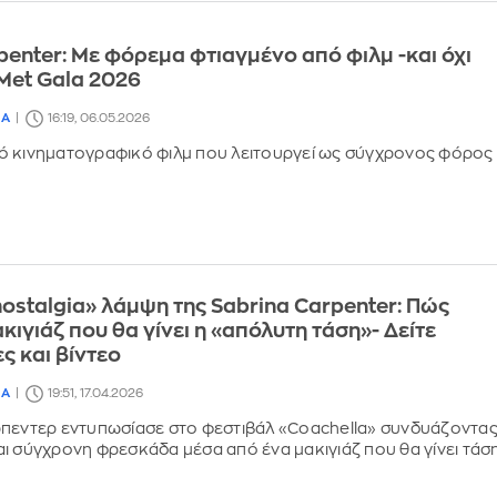
penter: Με φόρεμα φτιαγμένο από φιλμ -και όχι
 Met Gala 2026
ΙΑ
16:19, 06.05.2026
ό κινηματογραφικό φιλμ που λειτουργεί ως σύγχρονος φόρος
ostalgia» λάμψη της Sabrina Carpenter: Πώς
κιγιάζ που θα γίνει η «απόλυτη τάση»- Δείτε
 και βίντεο
ΙΑ
19:51, 17.04.2026
ρπεντερ εντυπωσίασε στο φεστιβάλ «Coachella» συνδυάζοντα
ι σύγχρονη φρεσκάδα μέσα από ένα μακιγιάζ που θα γίνει τάσ