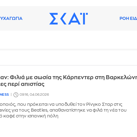
ΥΧΑΓΩΓΙΑ
ΡΟΗ ΕΙ
αν: Φιλιά με σωσία της Κάρπεντερ στη Βαρκελών
ες περί απιστίας
LNESS
09:16, 04.06.2026
ποιός, που πρόκειται να υποδυθεί τον Ρίνγκο Σταρ στις
νίες για τους Beatles, απαθανατίστηκε να φιλά τη νέα του
 καφέ στην ισπανική πόλη