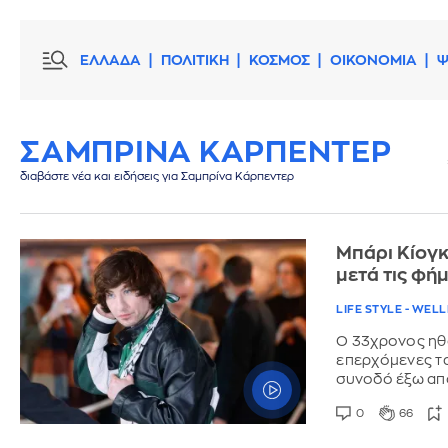
ΕΛΛΑΔΑ
ΠΟΛΙΤΙΚΗ
ΚΟΣΜΟΣ
ΟΙΚΟΝΟΜΙΑ
Ψ
ΣΑΜΠΡΙΝΑ ΚΑΡΠΕΝΤΕΡ
διαβάστε νέα και ειδήσεις για Σαμπρίνα Κάρπεντερ
Μπάρι Κίογκ
μετά τις φήμ
LIFE STYLE - WEL
Ο 33χρονος ηθο
επερχόμενες ται
συνοδό έξω από
0
66