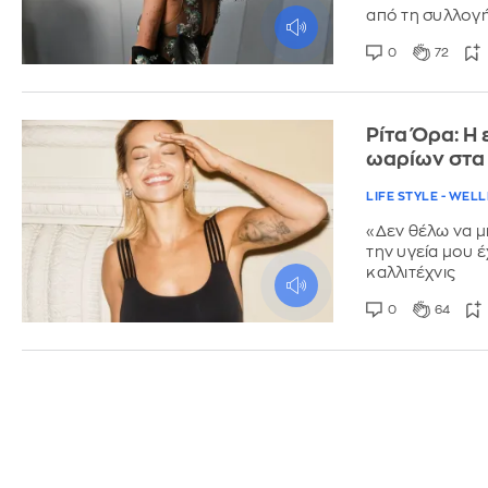
από τη συλλογ
0
72
Ρίτα Όρα: Η
ωαρίων στα
LIFE STYLE - WEL
«Δεν θέλω να μ
την υγεία μου έ
καλλιτέχνις
0
64