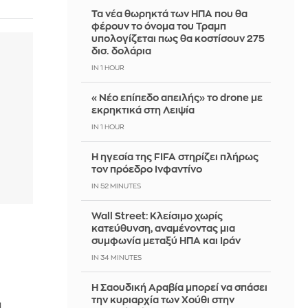
Τα νέα θωρηκτά των ΗΠΑ που θα
φέρουν το όνομα του Τραμπ
υπολογίζεται πως θα κοστίσουν 275
δισ. δολάρια
IN 1 HOUR
«Νέο επίπεδο απειλής» το drone με
εκρηκτικά στη Λειψία
IN 1 HOUR
Η ηγεσία της FIFA στηρίζει πλήρως
τον πρόεδρο Ινφαντίνο
IN 52 MINUTES
Wall Street: Κλείσιμο χωρίς
κατεύθυνση, αναμένοντας μια
συμφωνία μεταξύ ΗΠΑ και Ιράν
IN 34 MINUTES
Η Σαουδική Αραβία μπορεί να σπάσει
την κυριαρχία των Χούθι στην
α