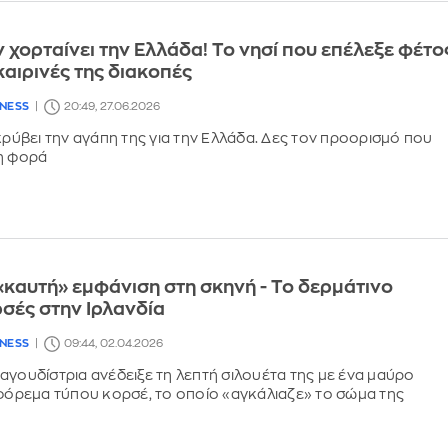
ν χορταίνει την Ελλάδα! Το νησί που επέλεξε φέτο
καιρινές της διακοπές
LNESS
20:49, 27.06.2026
 κρύβει την αγάπη της για την Ελλάδα. Δες τον προορισμό που
η φορά
 «καυτή» εμφάνιση στη σκηνή - Το δερμάτινο
σές στην Ιρλανδία
LNESS
09:44, 02.04.2026
αγουδίστρια ανέδειξε τη λεπτή σιλουέτα της με ένα μαύρο
 φόρεμα τύπου κορσέ, το οποίο «αγκάλιαζε» το σώμα της