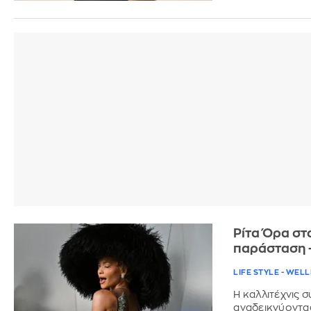
Ρίτα Όρα στ
παράσταση -
LIFE STYLE - WEL
Η καλλιτέχνις 
αναδεικνύοντας