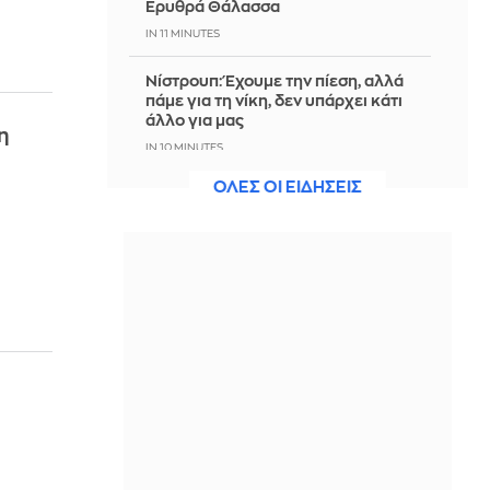
Ερυθρά Θάλασσα
IN 11 MINUTES
Νίστρουπ: Έχουμε την πίεση, αλλά
πάμε για τη νίκη, δεν υπάρχει κάτι
άλλο για μας
η
IN 10 MINUTES
ΟΛΕΣ ΟΙ ΕΙΔΗΣΕΙΣ
Άννα Πρέλεβιτς: Το τρυφερό
throwback βίντεο με την αδελφή της
να τραγουδούν Backstreet Boys
ΠΡΙΝ ΑΠΌ 7 ΛΕΠΤΆ
Πυρκαγιά σε χαμηλή βλάστηση στην
περιοχή Σάνταλο, στην Κάρπαθο
ΠΡΙΝ ΑΠΌ 9 ΛΕΠΤΆ
Ο Παναθηναϊκός έπαθε στο ΟΑΚΑ,
καλείται να μάθει από αυτό και να
προκριθεί μέσω Βουλγαρίας - Δείτε
τα Highlights
ΠΡΙΝ ΑΠΌ 16 ΛΕΠΤΆ