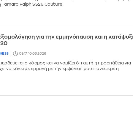
ή Tamara Ralph SS26 Couture
 εξομολόγηση για την εμμηνόπαυση και η κατάψυξ
 20
LNESS
09:17, 10.03.2026
περδεύεται ο κόσμος και να νομίζει ότι αυτή η προσπάθεια για
χει να κάνει με εμμονή με την εμφάνισή μου», ανέφερε η