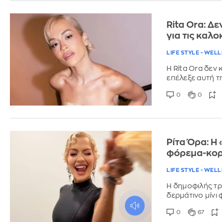
Rita Ora: Δε
για τις καλο
LIFE STYLE - WEL
Η Rita Ora δεν
επέλεξε αυτή τ
0
0
Ρίτα Όρα: Η
φόρεμα-κορ
LIFE STYLE - WEL
Η δημοφιλής τρ
δερμάτινο μίνι
0
67