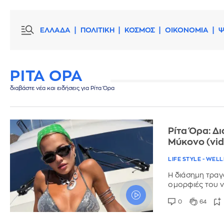
ΕΛΛΑΔΑ
ΠΟΛΙΤΙΚΗ
ΚΟΣΜΟΣ
ΟΙΚΟΝΟΜΙΑ
Ψ
ΡΙΤΑ ΟΡΑ
διαβάστε νέα και ειδήσεις για Ρίτα Όρα
Ρίτα Όρα: Δ
Μύκονο (vi
LIFE STYLE - WEL
Η διάσημη τραγ
ομορφιές του ν
0
64