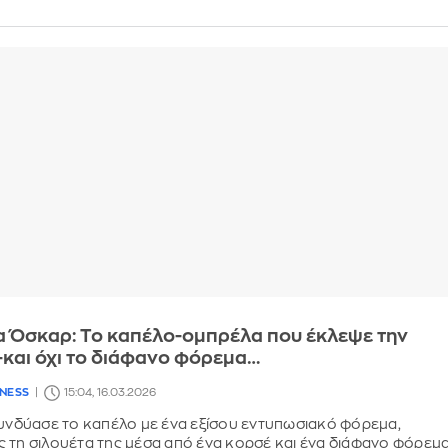
α Όσκαρ: Το καπέλο-ομπρέλα που έκλεψε την
και όχι το διάφανο φόρεμα…
LNESS
15:04, 16.03.2026
συνδύασε το καπέλο με ένα εξίσου εντυπωσιακό φόρεμα,
 τη σιλουέτα της μέσα από ένα κορσέ και ένα διάφανο φόρεμ