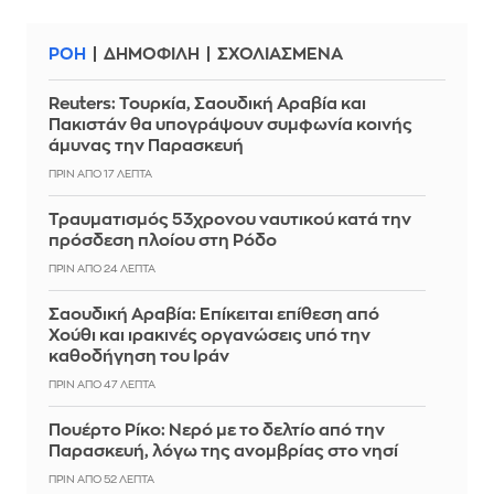
ΡΟΗ
ΔΗΜΟΦΙΛΗ
ΣΧΟΛΙΑΣΜΕΝΑ
Reuters: Τουρκία, Σαουδική Αραβία και
Πακιστάν θα υπογράψουν συμφωνία κοινής
άμυνας την Παρασκευή
ΠΡΙΝ ΑΠΌ 17 ΛΕΠΤΆ
Τραυματισμός 53χρονου ναυτικού κατά την
πρόσδεση πλοίου στη Ρόδο
ΠΡΙΝ ΑΠΌ 24 ΛΕΠΤΆ
Σαουδική Αραβία: Επίκειται επίθεση από
Χούθι και ιρακινές οργανώσεις υπό την
καθοδήγηση του Ιράν
ΠΡΙΝ ΑΠΌ 47 ΛΕΠΤΆ
Πουέρτο Ρίκο: Νερό με το δελτίο από την
Παρασκευή, λόγω της ανομβρίας στο νησί
ΠΡΙΝ ΑΠΌ 52 ΛΕΠΤΆ