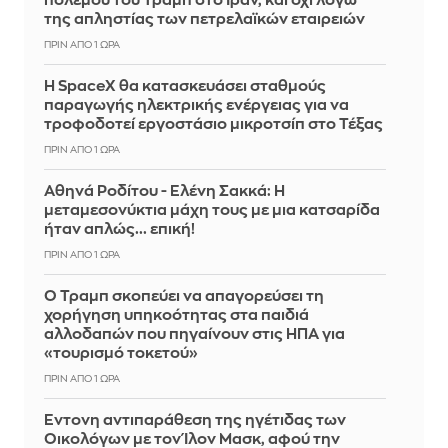
πολέμου του Τραμπ στο Ιράν, και όχι λόγω
της απληστίας των πετρελαϊκών εταιρειών
ΠΡΙΝ ΑΠΌ 1 ΏΡΑ
Η SpaceX θα κατασκευάσει σταθμούς
παραγωγής ηλεκτρικής ενέργειας για να
τροφοδοτεί εργοστάσιο μικροτσίπ στο Τέξας
ΠΡΙΝ ΑΠΌ 1 ΏΡΑ
Αθηνά Ροδίτου - Ελένη Σακκά: Η
μεταμεσονύκτια μάχη τους με μια κατσαρίδα
ήταν απλώς... επική!
ΠΡΙΝ ΑΠΌ 1 ΏΡΑ
Ο Τραμπ σκοπεύει να απαγορεύσει τη
χορήγηση υπηκοότητας στα παιδιά
αλλοδαπών που πηγαίνουν στις ΗΠΑ για
«τουρισμό τοκετού»
ΠΡΙΝ ΑΠΌ 1 ΏΡΑ
Έντονη αντιπαράθεση της ηγέτιδας των
Οικολόγων με τον Ίλον Μασκ, αφού την