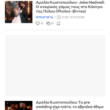
Αμαλία Κωστοπούλου- Jake Medwell:
Ο ονειρικός γάμος τους στο Κάστρο
της Πύλου (Photos -βίντεο)
ΨΥΧΑΓΩΓΙΑ
10:30, 31.05.2026
0
0
Αμαλία Κωστοπούλου: Το pre
wedding είχε πιάτα, το εβραϊκό έθιμο