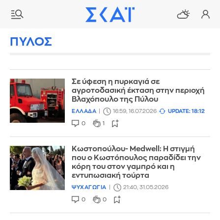
ΠΥΛΟΣ
Σε ύφεση η πυρκαγιά σε
αγροτοδασική έκταση στην περιοχή
Βλαχόπουλο της Πύλου
ΕΛΛΑΔΑ
16:59, 16.07.2026
UPDATE: 18:12
0
1
Κωστοπούλου- Medwell: Η στιγμή
που ο Κωστόπουλος παραδίδει την
κόρη του στον γαμπρό και η
εντυπωσιακή τούρτα
ΨΥΧΑΓΩΓΙΑ
21:40, 31.05.2026
0
0