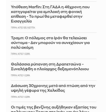
Υπόθεση Marfin: Στη ΓΑΔΑ η 46χρονη που
κατηγορείται για εμπλοκή στη φονική
επίθεση - Το πρωί θα μεταφερθεί στην
Εισαγγελία
ΠΡΙΝ ΑΠΌ 55 ΛΕΠΤΆ
Τραμπ: Ο πόλεμος στο Ιράν θα τελειώσει
σύντομα - Δεν μπορούν να συνεχίσουν για
πολύ ακόμη
ΠΡΙΝ ΑΠΌ 1 ΏΡΑ
Θαλάσσια ρύπανση στη Δραπετσώνα –
Συνελήφθη ο πλοίαρχος δεξαμενόπλοιου
ΠΡΙΝ ΑΠΌ 1 ΏΡΑ
Διάσωση 30χρονης μετά από πτώση από την
υψηλή γέφυρα της Χαλκίδας
ΠΡΙΝ ΑΠΌ 1 ΏΡΑ
Οι τιμές της βενζίνης αυξήθηκαν εξαιτίας του