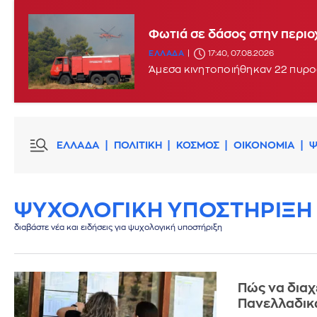
Φωτιά στο Στεφάνι Κορίνθο
Φωτιά σε δάσος στην περιο
ΕΛΛΑΔΑ
16:29, 07.08.2026
UPDATE
ΕΛΛΑΔΑ
17:40, 07.08.2026
Άμεσα κινητοποιήθηκαν 22 πυρο
ΕΛΛΑΔΑ
ΠΟΛΙΤΙΚΗ
ΚΟΣΜΟΣ
ΟΙΚΟΝΟΜΙΑ
Ψ
ΨΥΧΟΛΟΓΙΚΗ ΥΠΟΣΤΗΡΙΞΗ
διαβάστε νέα και ειδήσεις για ψυχολογική υποστήριξη
Πώς να διαχ
Πανελλαδι