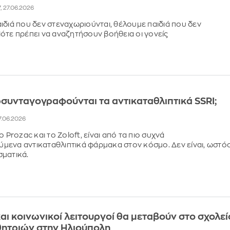
7, 27.06.2026
ιδιά που δεν στεναχωριούνται, θέλουμε παιδιά που δεν
ότε πρέπει να αναζητήσουν βοήθεια οι γονείς
υνταγογραφούνται τα αντικαταθλιπτικά SSRI;
17.06.2026
ο Prozac και το Zoloft, είναι από τα πιο συχνά
ενα αντικαταθλιπτικά φάρμακα στον κόσμο. Δεν είναι, ωστό
ματικά.
αι κοινωνικοί λειτουργοί θα μεταβούν στο σχολεί
θητριών στην Ηλιούπολη