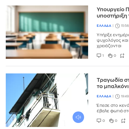
Υπουργείο Π
υποστήριξη 
ΕΛΛΑΔΑ
15:58
Υπήρξε ενημέρω
ψυχολόγος και 
χρειάζονται
1
0
Τραγωδία σ
το μπαλκόνι
ΕΛΛΑΔΑ
19:49
Έπεσε στο κενό
έβαλε φωτιά στ
0
0