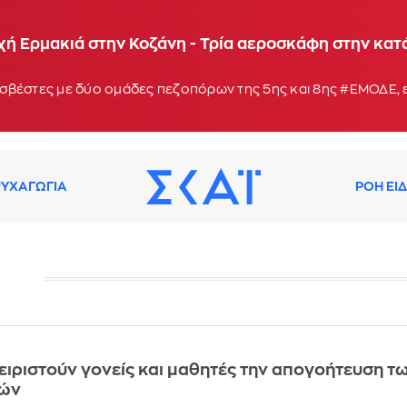
υ: Μήνυμα από το 112 για ετοιμότητα - Αντιδήμαρχο
χή Ερμακιά στην Κοζάνη - Τρία αεροσκάφη στην κα
: 19:38
σβέστες με δύο ομάδες πεζοπόρων της 5ης και 8ης #ΕΜΟΔΕ, 
ΥΧΑΓΩΓΙΑ
ΡΟΗ ΕΙ
ειριστούν γονείς και μαθητές την απογοήτευση τ
κών