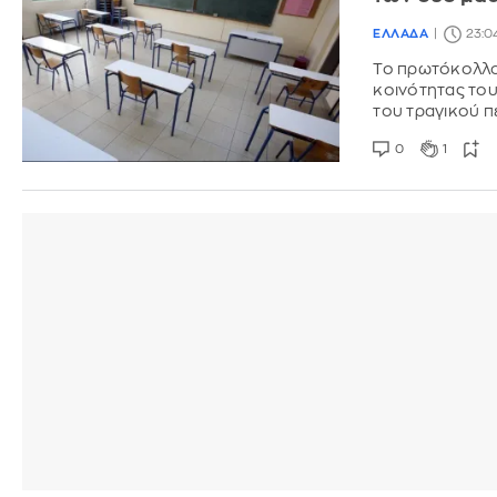
ΕΛΛΑΔΑ
23:0
Το πρωτόκολλο 
κοινότητας του
του τραγικού π
0
1