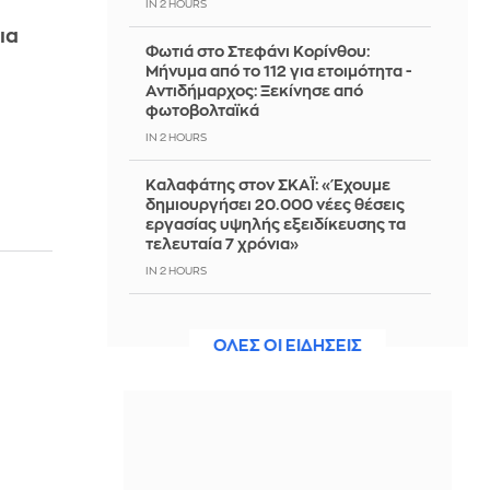
IN 2 HOURS
ια
Φωτιά στο Στεφάνι Κορίνθου:
Μήνυμα από το 112 για ετοιμότητα -
Αντιδήμαρχος: Ξεκίνησε από
φωτοβολταϊκά
IN 2 HOURS
Καλαφάτης στον ΣΚΑΪ: «Έχουμε
δημιουργήσει 20.000 νέες θέσεις
εργασίας υψηλής εξειδίκευσης τα
τελευταία 7 χρόνια»
IN 2 HOURS
Ευθείες «βολές» Αυγερινού και
συνεργατών κατά Γρατσία και
ΟΛΕΣ ΟΙ ΕΙΔΗΣΕΙΣ
κόμματος Καρυστιανού
IN 2 HOURS
Λίμνες Μεταλλείων: Πώς ένα
«σεληνιακό» τοπίο της Βόρειας
Εύβοιας έγινε οικοσύστημα- Δείτε