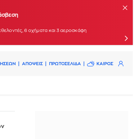
ς: Ξεκίνησε από φωτοβολταϊκά
τάσβεση
εθελοντές, 6 οχήματα και 3 αεροσκάφη
ΔΗΣΕΩΝ
ΑΠΟΨΕΙΣ
ΠΡΩΤΟΣΕΛΙΔΑ
ΚΑΙΡΟΣ
ων