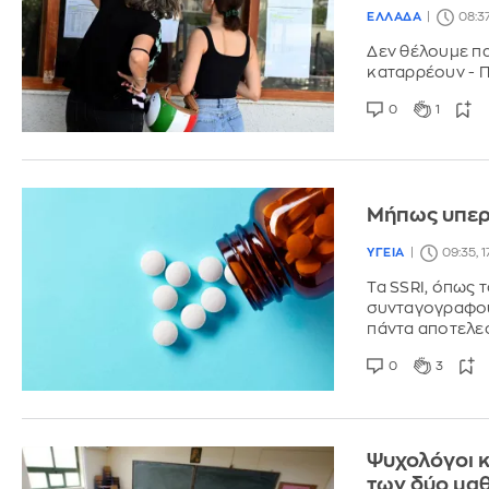
ΕΛΛΑΔΑ
08:3
Δεν θέλουμε πα
καταρρέουν - Π
0
1
Μήπως υπερσ
ΥΓΕΙΑ
09:35, 
Τα SSRI, όπως τ
συνταγογραφούμ
πάντα αποτελεσ
0
3
Ψυχολόγοι κ
των δύο μα