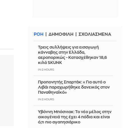
ΡΟΗ
ΔΗΜΟΦΙΛΗ
ΣΧΟΛΙΑΣΜΕΝΑ
Τρεις συλλήψεις για εισαγωγή
κάνναβης στην Ελλάδα,
αεροπορικώς - Κατασχέθηκαν 18,6
κιλά SKUNK
IN 2 HOURS
Προπονητής Σπαρτάκ: «Για αυτό ο
Λιβάι παραχωρήθηκε δανεικός στον
Παναθηναϊκό»
IN 2 HOURS
Υβόννη Μπόσνιακ: Το νέο μέλος στην
οικογένειά της έχει 4 πόδια και είναι
ό,τι πιο αγαπησιάρικο