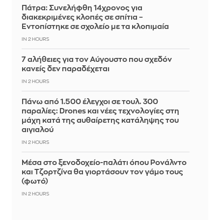
Πάτρα: Συνελήφθη 14χρονος για
διακεκριμένες κλοπές σε σπίτια –
Εντοπίστηκε σε σχολείο με τα κλοπιμαία
IN 2 HOURS
7 αλήθειες για τον Αύγουστο που σχεδόν
κανείς δεν παραδέχεται
IN 2 HOURS
Πάνω από 1.500 έλεγχοι σε τουλ. 300
παραλίες: Drones και νέες τεχνολογίες στη
μάχη κατά της αυθαίρετης κατάληψης του
αιγιαλού
IN 2 HOURS
Μέσα στο ξενοδοχείο-παλάτι όπου Ρονάλντο
και Τζορτζίνα θα γιορτάσουν τον γάμο τους
(φωτό)
IN 2 HOURS