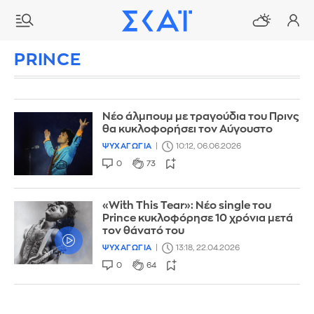
PRINCE
Νέο άλμπουμ με τραγούδια του Πρινς
θα κυκλοφορήσει τον Αύγουστο
ΨΥΧΑΓΩΓΙΑ
10:12, 06.06.2026
0
73
«With This Tear»: Νέο single του
Prince κυκλοφόρησε 10 χρόνια μετά
τον θάνατό του
ΨΥΧΑΓΩΓΙΑ
13:18, 22.04.2026
0
64