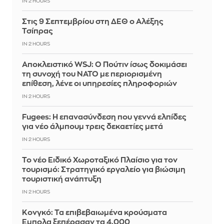
IN 2 HOURS
Στις 9 Σεπτεμβρίου στη ΔΕΘ ο Αλέξης
Τσίπρας
IN 2 HOURS
Αποκλειστικό WSJ: Ο Πούτιν ίσως δοκιμάσει
τη συνοχή του ΝΑΤΟ με περιορισμένη
επίθεση, λένε οι υπηρεσίες πληροφοριών
IN 2 HOURS
Fugees: Η επανασύνδεση που γεννά ελπίδες
για νέο άλμπουμ τρεις δεκαετίες μετά
IN 2 HOURS
Το νέο Ειδικό Χωροταξικό Πλαίσιο για τον
τουρισμό: Στρατηγικό εργαλείο για βιώσιμη
τουριστική ανάπτυξη
IN 2 HOURS
Κονγκό: Τα επιβεβαιωμένα κρούσματα
Έμπολα ξεπέρασαν τα 4.000