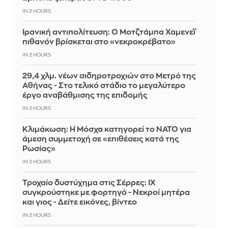
IN 2 HOURS
Ιρανική αντιπολίτευση: Ο Μοτζτάμπα Χαμενεΐ
πιθανόν βρίσκεται στο «νεκροκρέβατο»
IN 2 HOURS
29,4 χλμ. νέων σιδηροτροχιών στο Μετρό της
Αθήνας - Στο τελικό στάδιο το μεγαλύτερο
έργο αναβάθμισης της επιδομής
IN 2 HOURS
Κλιμάκωση: Η Μόσχα κατηγορεί το ΝΑΤΟ για
άμεση συμμετοχή σε «επιθέσεις κατά της
Ρωσίας»
IN 2 HOURS
Τροχαίο δυστύχημα στις Σέρρες: ΙΧ
συγκρούστηκε με φορτηγό - Νεκροί μητέρα
και γιος - Δείτε εικόνες, βίντεο
IN 2 HOURS