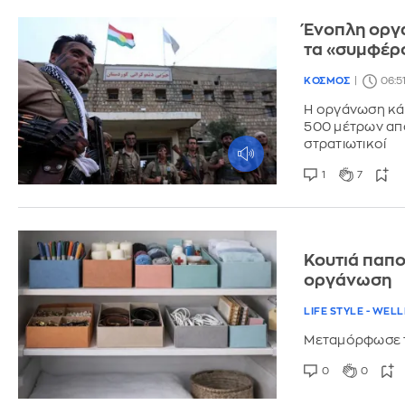
Ένοπλη οργά
τα «συμφέρο
ΚΟΣΜΟΣ
06:5
Η οργάνωση κά
500 μέτρων από
στρατιωτικοί
1
7
Κουτιά παπο
οργάνωση
LIFE STYLE - WEL
Μεταμόρφωσε τ
0
0