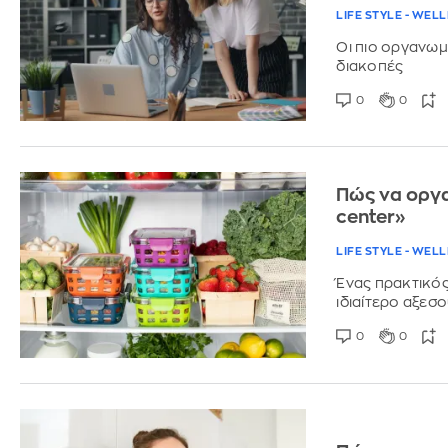
LIFE STYLE - WEL
Οι πιο οργανωμ
διακοπές
0
0
Πώς να οργα
center»
LIFE STYLE - WEL
Ένας πρακτικό
ιδιαίτερο αξεσ
0
0