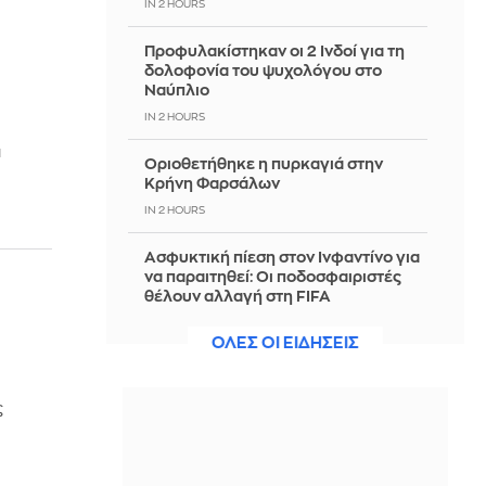
IN 2 HOURS
Προφυλακίστηκαν οι 2 Ινδοί για τη
δολοφονία του ψυχολόγου στο
Ναύπλιο
IN 2 HOURS
ι
Οριοθετήθηκε η πυρκαγιά στην
Κρήνη Φαρσάλων
IN 2 HOURS
Ασφυκτική πίεση στον Ινφαντίνο για
να παραιτηθεί: Οι ποδοσφαιριστές
θέλουν αλλαγή στη FIFA
IN 2 HOURS
ΟΛΕΣ ΟΙ ΕΙΔΗΣΕΙΣ
Χρηματοδότηση 204,6 εκατ. ευρώ
από το Εθνικό Πρόγραμμα
ς
Ανάπτυξης για την ανάπλαση της
ΔΕΘ
IN 2 HOURS