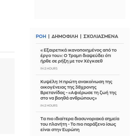
ΡΟΗ
ΔΗΜΟΦΙΛΗ
ΣΧΟΛΙΑΣΜΕΝΑ
«Εξαιρετικά ικανοποιημένος από το
έργο του»: Ο Τραμπ διαψεύδει ότι
ήρθε σε ρήξη με τον Χέγκσεθ
IN 2 HOURS
Κυψέλη: Η πρώτη ανακοίνωση της
οικογένειας της 38χρονης
Βρετανίδας - «Αφιέρωσε τη ζωή της
στο να βοηθά ανθρώπους»
IN 2 HOURS
Tα πιο ιδιαίτερα διασυνοριακά σημεία
του πλανήτη - Το πιο παράξενο ίσως
είναι στην Ευρώπη