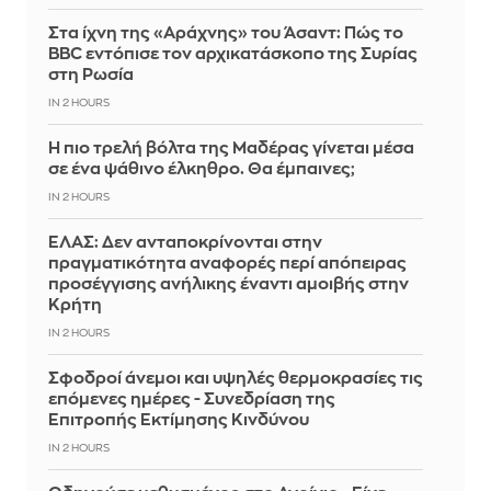
Στα ίχνη της «Αράχνης» του Άσαντ: Πώς το
BBC εντόπισε τον αρχικατάσκοπο της Συρίας
στη Ρωσία
IN 2 HOURS
Η πιο τρελή βόλτα της Μαδέρας γίνεται μέσα
σε ένα ψάθινο έλκηθρο. Θα έμπαινες;
IN 2 HOURS
ΕΛΑΣ: Δεν ανταποκρίνονται στην
πραγματικότητα αναφορές περί απόπειρας
προσέγγισης ανήλικης έναντι αμοιβής στην
Κρήτη
IN 2 HOURS
Σφοδροί άνεμοι και υψηλές θερμοκρασίες τις
επόμενες ημέρες - Συνεδρίαση της
Επιτροπής Εκτίμησης Κινδύνου
IN 2 HOURS