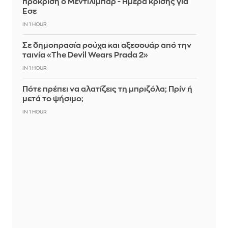
πρόκριση ο Μεντιλίμπαρ - Ημέρα κρίσης για
Έσε
IN 1 HOUR
Σε δημοπρασία ρούχα και αξεσουάρ από την
ταινία «The Devil Wears Prada 2»
IN 1 HOUR
Πότε πρέπει να αλατίζεις τη μπριζόλα; Πρίν ή
μετά το ψήσιμο;
IN 1 HOUR