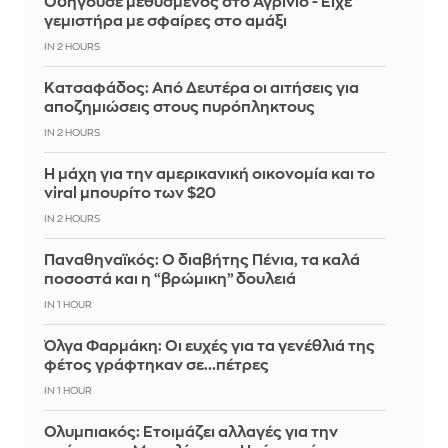
Οδηγούσε μεθυσμένος στο Αγρίνιο - Είχε
γεμιστήρα με σφαίρες στο αμάξι
IN 2 HOURS
Κατσαφάδος: Από Δευτέρα οι αιτήσεις για
αποζημιώσεις στους πυρόπληκτους
IN 2 HOURS
Η μάχη για την αμερικανική οικονομία και το
viral μπουρίτο των $20
IN 2 HOURS
Παναθηναϊκός: Ο διαβήτης Πένια, τα καλά
ποσοστά και η “βρώμικη” δουλειά
IN 1 HOUR
Όλγα Φαρμάκη: Οι ευχές για τα γενέθλιά της
φέτος γράφτηκαν σε...πέτρες
IN 1 HOUR
Ολυμπιακός: Ετοιμάζει αλλαγές για την