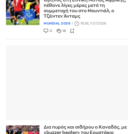
Θρήνος στη Εθνική Νότιας Αφρικής,
πέθανε λίγες μέρες μετά τη
συμμετοχή του στο Μουντιάλ, ο
Τζέιντεν Άνταμς
MUNDIAL 2026
16:38, 11.07.2026
0
16
Δια πυρός και σιδήρου ο Καναδάς, με
«buzzer beater» του Εουστάκιο