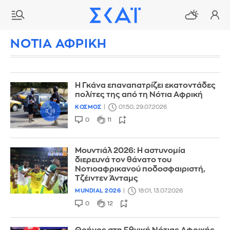
ΝΟΤΙΑ ΑΦΡΙΚΗ
Η Γκάνα επαναπατρίζει εκατοντάδες
πολίτες της από τη Νότια Αφρική
ΚΟΣΜΟΣ
01:50, 29.07.2026
0
11
Μουντιάλ 2026: Η αστυνομία
διερευνά τον θάνατο του
Νοτιοαφρικανού ποδοσφαιριστή,
Τζέιντεν Άνταμς
MUNDIAL 2026
18:01, 13.07.2026
0
12