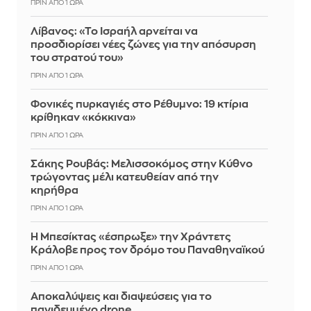
ΠΡΙΝ ΑΠΌ 1 ΏΡΑ
Λίβανος: «Το Ισραήλ αρνείται να
προσδιορίσει νέες ζώνες για την απόσυρση
του στρατού του»
ΠΡΙΝ ΑΠΌ 1 ΏΡΑ
Φονικές πυρκαγιές στο Ρέθυμνο: 19 κτίρια
κρίθηκαν «κόκκινα»
ΠΡΙΝ ΑΠΌ 1 ΏΡΑ
Σάκης Ρουβάς: Μελισσοκόμος στην Κύθνο
τρώγοντας μέλι κατευθείαν από την
κηρήθρα
ΠΡΙΝ ΑΠΌ 1 ΏΡΑ
Η Μπεσίκτας «έσπρωξε» την Χράντετς
Κράλοβε προς τον δρόμο του Παναθηναϊκού
ΠΡΙΝ ΑΠΌ 1 ΏΡΑ
Αποκαλύψεις και διαψεύσεις για το
παγιδευμένο drone