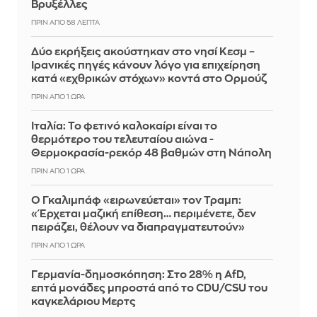
Βρυξέλλες
ΠΡΙΝ ΑΠΌ 58 ΛΕΠΤΆ
Δύο εκρήξεις ακούστηκαν στο νησί Κεσμ –
Ιρανικές πηγές κάνουν λόγο για επιχείρηση
κατά «εχθρικών στόχων» κοντά στο Ορμούζ
ΠΡΙΝ ΑΠΌ 1 ΏΡΑ
Ιταλία: To φετινό καλοκαίρι είναι το
θερμότερο του τελευταίου αιώνα -
Θερμοκρασία-ρεκόρ 48 βαθμών στη Νάπολη
ΠΡΙΝ ΑΠΌ 1 ΏΡΑ
Ο Γκαλιμπάφ «ειρωνεύεται» τον Τραμπ:
«Έρχεται μαζική επίθεση… περιμένετε, δεν
πειράζει, θέλουν να διαπραγματευτούν»
ΠΡΙΝ ΑΠΌ 1 ΏΡΑ
Γερμανία-δημοσκόπηση: Στο 28% η AfD,
επτά μονάδες μπροστά από το CDU/CSU του
καγκελάριου Μερτς