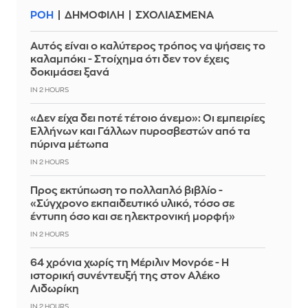
ΡΟΗ
ΔΗΜΟΦΙΛΗ
ΣΧΟΛΙΑΣΜΕΝΑ
Αυτός είναι ο καλύτερος τρόπος να ψήσεις το
καλαμπόκι - Στοίχημα ότι δεν τον έχεις
δοκιμάσει ξανά
IN 2 HOURS
«Δεν είχα δει ποτέ τέτοιο άνεμο»: Οι εμπειρίες
Ελλήνων και Γάλλων πυροσβεστών από τα
πύρινα μέτωπα
IN 2 HOURS
Προς εκτύπωση το πολλαπλό βιβλίο -
«Σύγχρονο εκπαιδευτικό υλικό, τόσο σε
έντυπη όσο και σε ηλεκτρονική μορφή»
IN 2 HOURS
64 χρόνια χωρίς τη Μέριλιν Μονρόε - Η
ιστορική συνέντευξή της στον Αλέκο
Λιδωρίκη
IN 2 HOURS