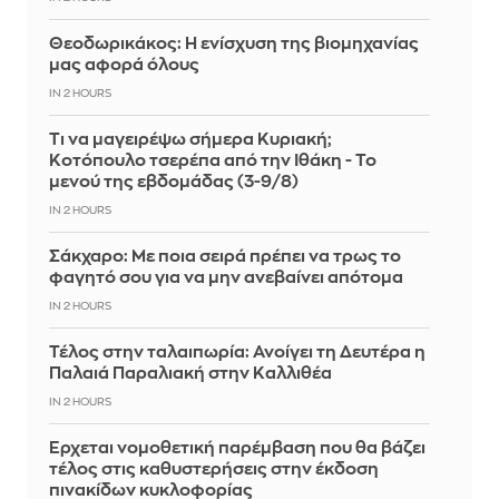
Θεοδωρικάκος: Η ενίσχυση της βιομηχανίας
μας αφορά όλους
IN 2 HOURS
Τι να μαγειρέψω σήμερα Κυριακή;
Κοτόπουλο τσερέπα από την Ιθάκη - Το
μενού της εβδομάδας (3-9/8)
IN 2 HOURS
Σάκχαρο: Με ποια σειρά πρέπει να τρως το
φαγητό σου για να μην ανεβαίνει απότομα
IN 2 HOURS
Τέλος στην ταλαιπωρία: Ανοίγει τη Δευτέρα η
Παλαιά Παραλιακή στην Καλλιθέα
IN 2 HOURS
Έρχεται νομοθετική παρέμβαση που θα βάζει
τέλος στις καθυστερήσεις στην έκδοση
πινακίδων κυκλοφορίας