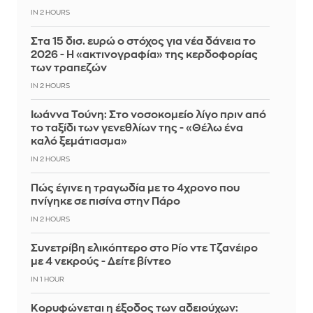
IN 2 HOURS
Στα 15 δισ. ευρώ ο στόχος για νέα δάνεια το
2026 - Η «ακτινογραφία» της κερδοφορίας
των τραπεζών
IN 2 HOURS
Ιωάννα Τούνη: Στο νοσοκομείο λίγο πριν από
το ταξίδι των γενεθλίων της - «Θέλω ένα
καλό ξεμάτιασμα»
IN 2 HOURS
Πώς έγινε η τραγωδία με το 4χρονο που
πνίγηκε σε πισίνα στην Πάρο
IN 2 HOURS
Συνετρίβη ελικόπτερο στο Ρίο ντε Τζανέιρο
με 4 νεκρούς - Δείτε βίντεο
IN 1 HOUR
Κορυφώνεται η έξοδος των αδειούχων: