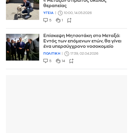
«Μεταξά» ο πρώτος σκύλος
θεραπείας
ΥΓΕΙΑ
10:00, 14.05.2026
5
1
Επίσκεψη Μητσοτάκη στο Μεταξά:
Eντός των επόμενων ετών, θα γίνει
ένα υπερσύγχρονο νοσοκομείο
ΠΟΛΙΤΙΚΗ
17:39, 02.04.2026
5
14