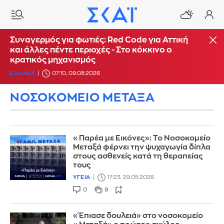
Συναγερμός για φωτιές: Red Code για Αττική
και άλλες πέντε περιοχές - Στο κόκκινο ο
κρατικός μηχανισμός
ΕΛΛΑΔΑ
07:10, 09.08.2026
ΝΟΣΟΚΟΜΕΙΟ ΜΕΤΑΞΑ
«Παρέα με Εικόνες»: Το Νοσοκομείο
Μεταξά φέρνει την ψυχαγωγία δίπλα
στους ασθενείς κατά τη θεραπείας
τους
ΥΓΕΙΑ
17:23, 29.05.2026
0
9
«Έπιασε δουλειά» στο νοσοκομείο