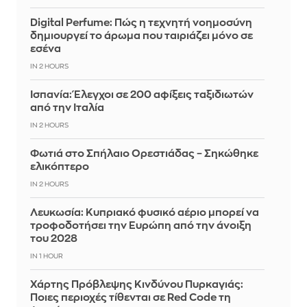
Digital Perfume: Πώς η τεχνητή νοημοσύνη
δημιουργεί το άρωμα που ταιριάζει μόνο σε
εσένα
IN 2 HOURS
Ισπανία: Έλεγχοι σε 200 αφίξεις ταξιδιωτών
από την Ιταλία
IN 2 HOURS
Φωτιά στο Σπήλαιο Ορεστιάδας – Σηκώθηκε
ελικόπτερο
IN 2 HOURS
Λευκωσία: Κυπριακό φυσικό αέριο μπορεί να
τροφοδοτήσει την Ευρώπη από την άνοιξη
του 2028
IN 1 HOUR
Χάρτης Πρόβλεψης Κινδύνου Πυρκαγιάς:
Ποιες περιοχές τίθενται σε Red Code τη