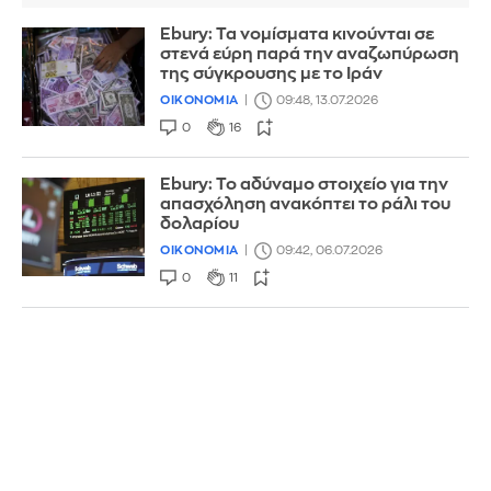
Ebury: Τα νομίσματα κινούνται σε
στενά εύρη παρά την αναζωπύρωση
της σύγκρουσης με το Ιράν
ΟΙΚΟΝΟΜΙΑ
09:48, 13.07.2026
0
16
Ebury: Το αδύναμο στοιχείο για την
απασχόληση ανακόπτει το ράλι του
δολαρίου
ΟΙΚΟΝΟΜΙΑ
09:42, 06.07.2026
0
11