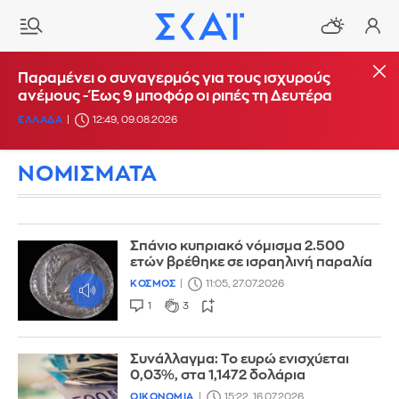
Παραμένει ο συναγερμός για τους ισχυρούς
ανέμους - Έως 9 μποφόρ οι ριπές τη Δευτέρα
ΕΛΛΑΔΑ
12:49, 09.08.2026
ΝΟΜΙΣΜΑΤΑ
Σπάνιο κυπριακό νόμισμα 2.500
ετών βρέθηκε σε ισραηλινή παραλία
ΚΟΣΜΟΣ
11:05, 27.07.2026
1
3
Συνάλλαγμα: Το ευρώ ενισχύεται
0,03%, στα 1,1472 δολάρια
ΟΙΚΟΝΟΜΙΑ
15:22, 16.07.2026