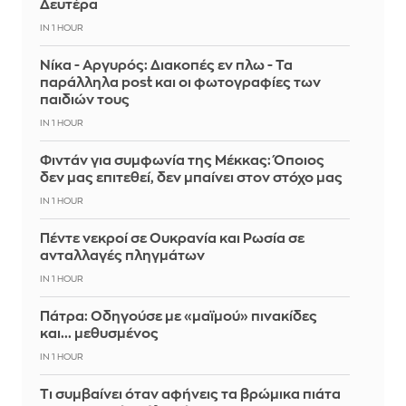
Δευτέρα
IN 1 HOUR
Νίκα - Αργυρός: Διακοπές εν πλω - Τα
παράλληλα post και οι φωτογραφίες των
παιδιών τους
IN 1 HOUR
Φιντάν για συμφωνία της Μέκκας: Όποιος
δεν μας επιτεθεί, δεν μπαίνει στον στόχο μας
IN 1 HOUR
Πέντε νεκροί σε Ουκρανία και Ρωσία σε
ανταλλαγές πληγμάτων
IN 1 HOUR
Πάτρα: Οδηγούσε με «μαϊμού» πινακίδες
και... μεθυσμένος
IN 1 HOUR
Τι συμβαίνει όταν αφήνεις τα βρώμικα πιάτα