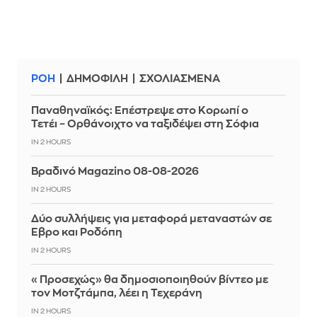
ΡΟΗ
ΔΗΜΟΦΙΛΗ
ΣΧΟΛΙΑΣΜΕΝΑ
Παναθηναϊκός: Επέστρεψε στο Κορωπί ο
Τετέι – Ορθάνοιχτο να ταξιδέψει στη Σόφια
IN 2 HOURS
Βραδινό Magazino 08-08-2026
IN 2 HOURS
Δύο συλλήψεις για μεταφορά μεταναστών σε
Έβρο και Ροδόπη
IN 2 HOURS
«Προσεχώς» θα δημοσιοποιηθούν βίντεο με
τον Μοτζτάμπα, λέει η Τεχεράνη
IN 2 HOURS