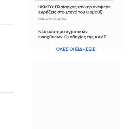
UKMTO: Πλοίαρχος τάνκερ ανέφερε
εκρήξεις στο Στενό του Ορμούζ
ΠΡΙΝ ΑΠΌ 29 ΛΕΠΤΆ
Νέο σύστημα αγροτικών
ενισχύσεων: Οι οδηγίες της ΑΑΔΕ
για την υποβολή των αιτήσεων
επιδότησης
ΟΛΕΣ ΟΙ ΕΙΔΗΣΕΙΣ
ΠΡΙΝ ΑΠΌ 38 ΛΕΠΤΆ
Φωτιά σε χαμηλή βλάστηση στο
Καρύδι Λασιθίου - Εστάλη μήνυμα
από το 112
ΠΡΙΝ ΑΠΌ 39 ΛΕΠΤΆ
Το καλοκαιρινό κόλπο των
γιαγιάδων που κάνει το μαγείρεμα
πιο υποφερτό ακόμα και τις πιο
ζεστές μέρες
ΠΡΙΝ ΑΠΌ 3 ΏΡΕΣ