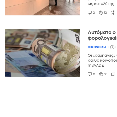
ως καταλύτης
2
12
Αυτόματα ο
φορολογικέ
ΟΙΚΟΝΟΜΙΑ
0
Οι «καμπάνες»
και θα κοινοπ
myAADE
0
10