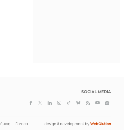
ΠΡΙΝ ΑΠΌ 7 ΏΡΕΣ
Νίστρουπ: Έχουμε την πίεση, αλλά
πάμε για τη νίκη, δεν υπάρχει κάτι
άλλο για μας
ΠΡΙΝ ΑΠΌ 7 ΏΡΕΣ
Άννα Πρέλεβιτς: Το τρυφερό
throwback βίντεο με την αδελφή της
να τραγουδούν Backstreet Boys
ΠΡΙΝ ΑΠΌ 7 ΏΡΕΣ
SOCIAL MEDIA
φήμιση
Foreca
design & development by
WebOlution