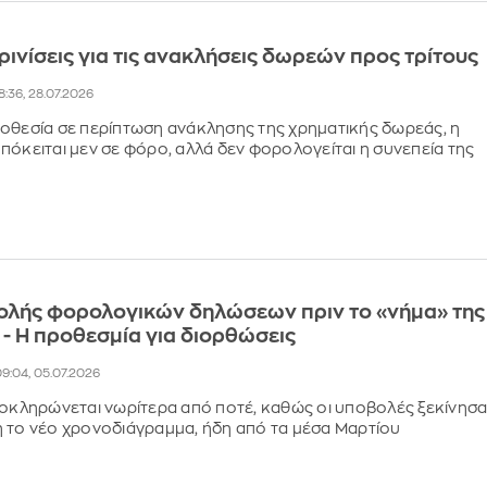
ρινίσεις για τις ανακλήσεις δωρεών προς τρίτους
8:36, 28.07.2026
οθεσία σε περίπτωση ανάκλησης της χρηματικής δωρεάς, η
πόκειται μεν σε φόρο, αλλά δεν φορολογείται η συνεπεία της
ολής φορολογικών δηλώσεων πριν το «νήμα» της
υ - Η προθεσμία για διορθώσεις
9:04, 05.07.2026
λοκληρώνεται νωρίτερα από ποτέ, καθώς οι υποβολές ξεκίνησ
 το νέο χρονοδιάγραμμα, ήδη από τα μέσα Μαρτίου