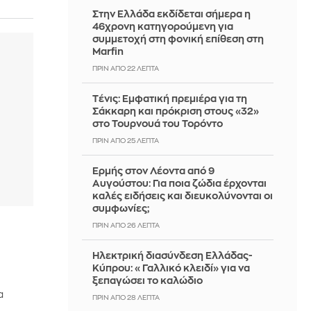
Στην Ελλάδα εκδίδεται σήμερα η
46χρονη κατηγορούμενη για
συμμετοχή στη φονική επίθεση στη
Marfin
ΠΡΙΝ ΑΠΌ 22 ΛΕΠΤΆ
Tένις: Εμφατική πρεμιέρα για τη
Σάκκαρη και πρόκριση στους «32»
στο Τουρνουά του Τορόντο
ΠΡΙΝ ΑΠΌ 25 ΛΕΠΤΆ
Ερμής στον Λέοντα από 9
Αυγούστου: Για ποια ζώδια έρχονται
καλές ειδήσεις και διευκολύνονται οι
συμφωνίες;
ΠΡΙΝ ΑΠΌ 26 ΛΕΠΤΆ
Ηλεκτρική διασύνδεση Ελλάδας-
Κύπρου: «Γαλλικό κλειδί» για να
ξεπαγώσει το καλώδιο
α
ΠΡΙΝ ΑΠΌ 28 ΛΕΠΤΆ