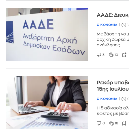
ΑΑΔΕ: Διευκ
ΟΙΚΟΝΟΜΙΑ
1
Με βάση τη νομ
αρχική δωρεά υ
ανάκλησης
3
10
Ρεκόρ υποβ
15ης Ιουλίο
ΟΙΚΟΝΟΜΙΑ
0
Η διαδικασία ο
εφέτος με βάση
0
18