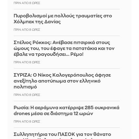
ΠΡΙΝ ΑΠΌ 8 ΏΡΕΣ
Πυροβολισμοί με πολλούς τραυματίες στο
Χόλμπεκ της Δανίας
ΠΡΙΝ ΑΠΌ 8 ΏΡΕΣ
Στέλιος Ρόκκος: Ανέβασε πιτσιρικά στους
ώμους του, του έφαγε τα πατατάκια και τον
έβαλε να τραγουδήσει... Ρέμο!
ΠΡΙΝ ΑΠΌ 8 ΏΡΕΣ
ΣΥΡΙΖΑ: Ο Νίκος Καλογερόπουλος άφησε
ανεξίτηλο αποτύπωμα στον ελληνικό
πολιτισμό
ΠΡΙΝ ΑΠΌ 8 ΏΡΕΣ
Ρωσία: Η αεράμυνα κατέρριψε 285 ουκρανικά
drones μέσα σε διάστημα 12 ωρών
ΠΡΙΝ ΑΠΌ 8 ΏΡΕΣ
Συλληπητήρια του ΠΑΣΟΚ για τον θάνατο