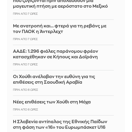
που ζυγίζονται πριν απολαύσουν μια
μαγευτική πτήση με αερόστατο στο Μεξικό
ΠΡΙΝ ΑΠΌ 7 ΏΡΕΣ
Με ανατροπή και… φτερά για τη ρεβάνς με
τον ΠΑΟΚ η Άντερλεχτ
ΠΡΙΝ ΑΠΌ 7 ΏΡΕΣ
ΑΑΔΕ: 1.296 φιάλες παράνομου φρέον
κατασχέθηκαν σε Κήπους και Δοϊράνη
ΠΡΙΝ ΑΠΌ 7 ΏΡΕΣ
Οι Χούθι ανέλαβαν την ευθύνη για τις
επιθέσεις στη Σαουδική Αραβία
ΠΡΙΝ ΑΠΌ 8 ΏΡΕΣ
Νέες επιθέσεις των Χούθι στη Μόχα
ΠΡΙΝ ΑΠΌ 8 ΏΡΕΣ
Η Σλοβενία αντίπαλος της Εθνικής Παίδων
στη φάση των «16» του Ευρωμπάσκετ U16