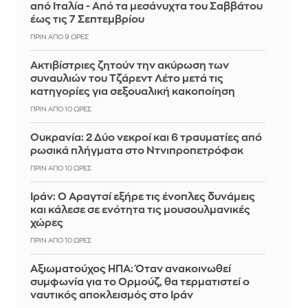
από Ιταλία - Από τα μεσάνυχτα του Σαββάτου
έως τις 7 Σεπτεμβρίου
ΠΡΙΝ ΑΠΌ 9 ΏΡΕΣ
Ακτιβίστριες ζητούν την ακύρωση των
συναυλιών του Τζάρεντ Λέτο μετά τις
κατηγορίες για σεξουαλική κακοποίηση
ΠΡΙΝ ΑΠΌ 10 ΏΡΕΣ
Ουκρανία: 2 Δύο νεκροί και 6 τραυματίες από
ρωσικά πλήγματα στο Ντνιπροπετρόφσκ
ΠΡΙΝ ΑΠΌ 10 ΏΡΕΣ
Ιράν: Ο Αραγτσί εξήρε τις ένοπλες δυνάμεις
και κάλεσε σε ενότητα τις μουσουλμανικές
χώρες
ΠΡΙΝ ΑΠΌ 10 ΏΡΕΣ
Αξιωματούχος ΗΠΑ: Όταν ανακοινωθεί
συμφωνία για το Ορμούζ, θα τερματιστεί ο
ναυτικός αποκλεισμός στο Ιράν