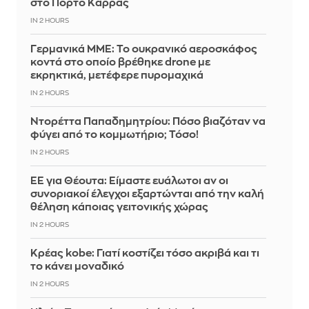
στο Πόρτο Καρράς
IN 2 HOURS
Γερμανικά ΜΜΕ: Το ουκρανικό αεροσκάφος
κοντά στο οποίο βρέθηκε drone με
εκρηκτικά, μετέφερε πυρομαχικά
IN 2 HOURS
Ντορέττα Παπαδημητρίου: Πόσο βιαζόταν να
φύγει από το κομμωτήριο; Τόσο!
IN 2 HOURS
ΕΕ για Θέουτα: Είμαστε ευάλωτοι αν οι
συνοριακοί έλεγχοι εξαρτώνται από την καλή
θέληση κάποιας γειτονικής χώρας
IN 2 HOURS
Κρέας kobe: Γιατί κοστίζει τόσο ακριβά και τι
το κάνει μοναδικό
IN 2 HOURS