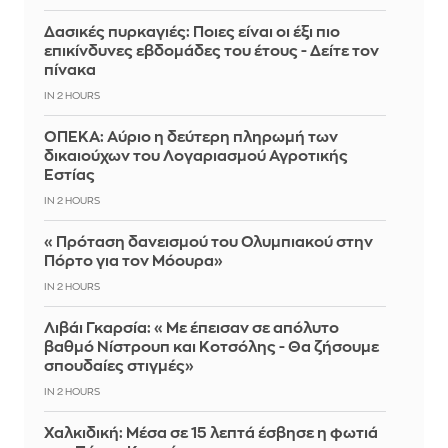
Δασικές πυρκαγιές: Ποιες είναι οι έξι πιο
επικίνδυνες εβδομάδες του έτους - Δείτε τον
πίνακα
IN 2 HOURS
ΟΠΕΚΑ: Αύριο η δεύτερη πληρωμή των
δικαιούχων του Λογαριασμού Αγροτικής
Εστίας
IN 2 HOURS
«Πρόταση δανεισμού του Ολυμπιακού στην
Πόρτο για τον Μόουρα»
IN 2 HOURS
Λιβάι Γκαρσία: «Με έπεισαν σε απόλυτο
βαθμό Νίστρουπ και Κοτσόλης - Θα ζήσουμε
σπουδαίες στιγμές»
IN 2 HOURS
Χαλκιδική: Μέσα σε 15 λεπτά έσβησε η φωτιά