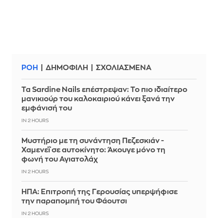
ΡΟΗ
ΔΗΜΟΦΙΛΗ
ΣΧΟΛΙΑΣΜΕΝΑ
Τα Sardine Nails επέστρεψαν: Το πιο ιδιαίτερο
μανικιούρ του καλοκαιριού κάνει ξανά την
εμφάνισή του
IN 2 HOURS
Μυστήριο με τη συνάντηση Πεζεσκιάν -
Χαμενεΐ σε αυτοκίνητο: Άκουγε μόνο τη
φωνή του Αγιατολάχ
IN 2 HOURS
ΗΠΑ: Επιτροπή της Γερουσίας υπερψήφισε
την παραπομπή του Φάουτσι
IN 2 HOURS