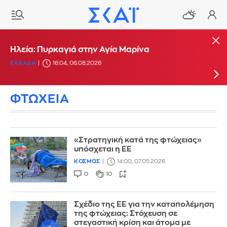
Πυρκαγιά στην περιοχή Κολυμπάδα στη Σκύρο
Ηλεία: Πυρκαγιά στην Αγία Μαρίνα
ΕΛΛΑΔΑ
ΕΛΛΑΔΑ
15:17, 06.08.2026
16:04, 06.08.2026
ΦΤΩΧΕΙΑ
«Στρατηγική κατά της φτώχειας»
υπόσχεται η ΕΕ
ΚΟΣΜΟΣ
14:00, 07.05.2026
0
10
Σχέδιο της ΕΕ για την καταπολέμηση
της φτώχειας: Στόχευση σε
στεγαστική κρίση και άτομα με