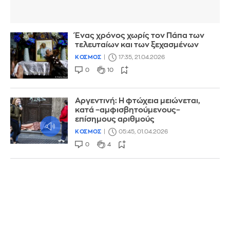
Ένας χρόνος χωρίς τον Πάπα των
τελευταίων και των ξεχασμένων
ΚΟΣΜΟΣ
17:35, 21.04.2026
0
10
Αργεντινή: Η φτώχεια μειώνεται,
κατά –αμφισβητούμενους–
επίσημους αριθμούς
ΚΟΣΜΟΣ
05:45, 01.04.2026
0
4