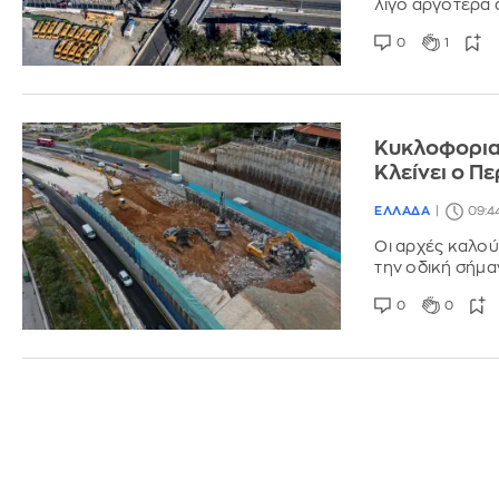
λίγο αργότερα 
0
1
Κυκλοφοριακ
Κλείνει ο Π
ΕΛΛΑΔΑ
09:4
Οι αρχές καλού
την οδική σήμα
0
0