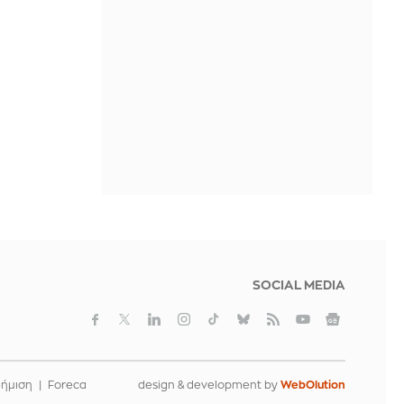
αφού την κατηγόρησε για
«προδοσία» της Γαλλίας
ΠΡΙΝ ΑΠΌ 1 ΜΈΡΑ
Ο ΔΟΑΕ προειδοποιεί για την
κατάσταση στον πυρηνικό σταθμό
παραγωγής ηλεκτρικού ρεύματος
στη Ζαπορίζια
ΠΡΙΝ ΑΠΌ 1 ΜΈΡΑ
SOCIAL MEDIA
φήμιση
Foreca
design & development by
WebOlution