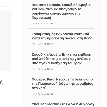
Reuters: Τουρκία, Σαουδική Αραβία
και Πακιστάν θα υπογράψουν
συμφωνία κοινής άμυνας την
Παρασκευή
ΠΡΙΝ ΑΠΌ 22 ΏΡΕΣ
Τραυματισμός 53χρονου ναυτικού
κατά την πρόσδεση πλοίου στη Ρόδο
ΠΡΙΝ ΑΠΌ 22 ΏΡΕΣ
Σαουδική Αραβία: Επίκειται επίθεση
από Χούθι και ιρακινές οργανώσεις
υπό την καθοδήγηση του Ιράν
ΠΡΙΝ ΑΠΌ 23 ΏΡΕΣ
Πουέρτο Ρίκο: Νερό με το δελτίο από
ή,
την Παρασκευή, λόγω της ανομβρίας
στο νησί
ΠΡΙΝ ΑΠΌ 23 ΏΡΕΣ
Υπόθεση Marfin: Στη ΓΑΔΑ η 46χρονη