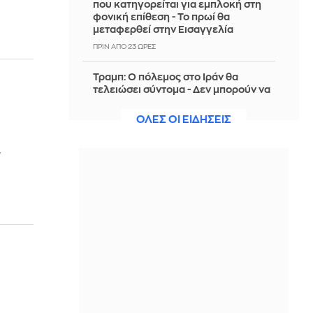
που κατηγορείται για εμπλοκή στη
φονική επίθεση - Το πρωί θα
μεταφερθεί στην Εισαγγελία
ΠΡΙΝ ΑΠΌ 23 ΏΡΕΣ
Τραμπ: Ο πόλεμος στο Ιράν θα
τελειώσει σύντομα - Δεν μπορούν να
συνεχίσουν για πολύ ακόμη
ΟΛΕΣ ΟΙ ΕΙΔΗΣΕΙΣ
ΠΡΙΝ ΑΠΌ 23 ΏΡΕΣ
Θαλάσσια ρύπανση στη Δραπετσώνα
ν
– Συνελήφθη ο πλοίαρχος
δεξαμενόπλοιου
ΠΡΙΝ ΑΠΌ 23 ΏΡΕΣ
Διάσωση 30χρονης μετά από πτώση
από την υψηλή γέφυρα της Χαλκίδας
ΠΡΙΝ ΑΠΌ 23 ΏΡΕΣ
Οι τιμές της βενζίνης αυξήθηκαν
εξαιτίας του πολέμου του Τραμπ στο
Ιράν, και όχι λόγω της απληστίας των