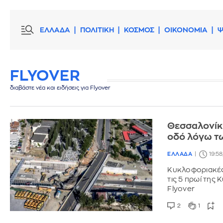
ΕΛΛΑΔΑ
ΠΟΛΙΤΙΚΗ
ΚΟΣΜΟΣ
ΟΙΚΟΝΟΜΙΑ
Ψ
FLYOVER
διαβάστε νέα και ειδήσεις για Flyover
Θεσσαλονίκη
οδό λόγω τω
ΕΛΛΑΔΑ
19:58
Κυκλοφοριακές 
τις 5 πρωί της
Flyover
2
1