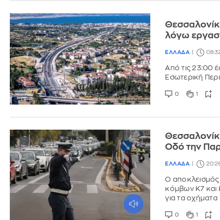
Θεσσαλονίκη
λόγω εργασι
ΕΛΛΑΔΑ
08:3
Από τις 23:00 
Εσωτερική Περ
0
1
Θεσσαλονίκ
Οδό την Παρ
ΕΛΛΑΔΑ
20:2
Ο αποκλεισμός 
κόμβων Κ7 και 
για τα οχήματα
0
1