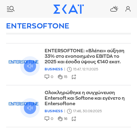
ENTERSOFTONE
ENTERSOFTONE: «Βλέπει» αύξηση
33% στο ενοποιημένο EBITDA το
2025 και έσοδα ύψους €140 εκατ.
BUSINESS
15:47, 12.11.2025
0
15
Ολοκληρώθηκε η συγχώνευση
Entersoft και Softone και εγένετο η
Entersoftone
BUSINESS
17:46, 30.09.2025
0
16