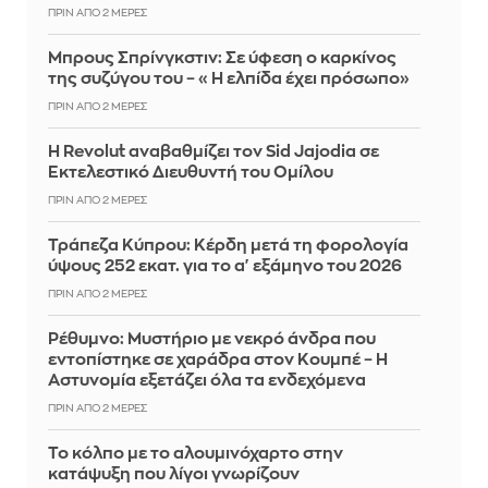
ΠΡΙΝ ΑΠΌ 2 ΜΈΡΕΣ
Μπρους Σπρίνγκστιν: Σε ύφεση ο καρκίνος
της συζύγου του – «Η ελπίδα έχει πρόσωπο»
ΠΡΙΝ ΑΠΌ 2 ΜΈΡΕΣ
Η Revolut αναβαθμίζει τον Sid Jajodia σε
Εκτελεστικό Διευθυντή του Ομίλου
ΠΡΙΝ ΑΠΌ 2 ΜΈΡΕΣ
Τράπεζα Κύπρου: Κέρδη μετά τη φορολογία
ύψους 252 εκατ. για το α' εξάμηνο του 2026
ΠΡΙΝ ΑΠΌ 2 ΜΈΡΕΣ
Ρέθυμνο: Μυστήριο με νεκρό άνδρα που
εντοπίστηκε σε χαράδρα στον Κουμπέ – Η
Αστυνομία εξετάζει όλα τα ενδεχόμενα
ΠΡΙΝ ΑΠΌ 2 ΜΈΡΕΣ
Το κόλπο με το αλουμινόχαρτο στην
κατάψυξη που λίγοι γνωρίζουν