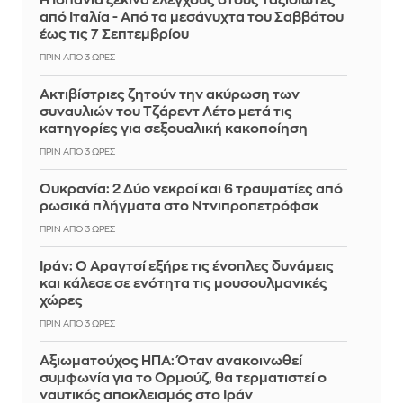
Η Ισπανία ξεκινά ελέγχους στους ταξιδιώτες
από Ιταλία - Από τα μεσάνυχτα του Σαββάτου
έως τις 7 Σεπτεμβρίου
ΠΡΙΝ ΑΠΌ 3 ΏΡΕΣ
Ακτιβίστριες ζητούν την ακύρωση των
συναυλιών του Τζάρεντ Λέτο μετά τις
κατηγορίες για σεξουαλική κακοποίηση
ΠΡΙΝ ΑΠΌ 3 ΏΡΕΣ
Ουκρανία: 2 Δύο νεκροί και 6 τραυματίες από
ρωσικά πλήγματα στο Ντνιπροπετρόφσκ
ΠΡΙΝ ΑΠΌ 3 ΏΡΕΣ
Ιράν: Ο Αραγτσί εξήρε τις ένοπλες δυνάμεις
και κάλεσε σε ενότητα τις μουσουλμανικές
χώρες
ΠΡΙΝ ΑΠΌ 3 ΏΡΕΣ
Αξιωματούχος ΗΠΑ: Όταν ανακοινωθεί
συμφωνία για το Ορμούζ, θα τερματιστεί ο
ναυτικός αποκλεισμός στο Ιράν