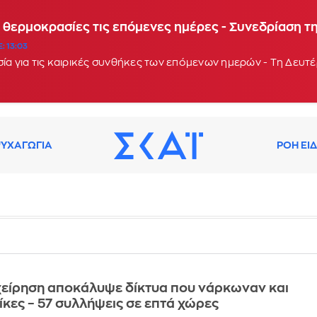
 Χίος, Σάμος και Ικαρία λόγω υψηλού κινδύνου πυρ
 θερμοκρασίες τις επόμενες ημέρες - Συνεδρίαση τ
: 13:03
ία για τις καιρικές συνθήκες των επόμενων ημερών - Τη Δευτέ
ΥΧΑΓΩΓΙΑ
ΡΟΗ ΕΙ
χείρηση αποκάλυψε δίκτυα που νάρκωναν και
ίκες – 57 συλλήψεις σε επτά χώρες