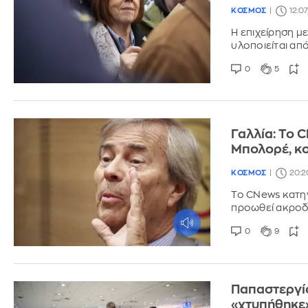
ΚΟΣΜΟΣ
12:0
Η επιχείρηση μ
υλοποιείται από
0
5
Γαλλία: Το 
Μπολορέ, κο
ΚΟΣΜΟΣ
20:2
Το CNews κατηγ
προωθεί ακροδεξ
0
9
Παπαστεργίο
«χτυπήθηκε»