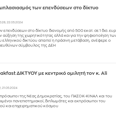
 Διπλασιασμός των επενδύσεων στο δίκτυο
5:28, 22.05.2024
ν επενδύσεων στο δίκτυο διανομής από 500 εκατ. σε 1 δισ. ευ
ην αύξηση της χωρητικότητας αλλά και για την ψηφιοποίηση τω
υ ελληνικού δικτύου απαιτεί η πράσινη μετάβαση, ανέφερε ο
διευθύνων σύμβουλος της ΔΕΗ
akfast ΔΙΚΤΥΟΥ με κεντρικό ομιλητή τον κ. Ali
2, 21.05.2024
κπρόσωποι της Νέας Δημοκρατίας, του ΠΑΣΟΚ-ΚΙΝΑΛ και του
ριμένοι πανεπιστημιακοί, διπλωμάτες και εκπρόσωποι του
ού και επιχειρηματικού κόσμου