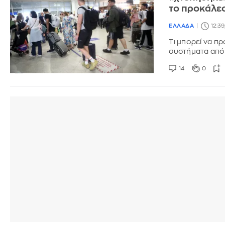
το προκάλε
ΕΛΛΑΔΑ
12:39
Τι μπορεί να π
συστήματα από
14
0