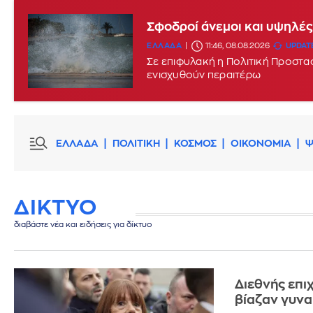
Σε Red Code σήμερα Κρήτη,
Σφοδροί άνεμοι και υψηλές
ΕΛΛΑΔΑ
ΕΛΛΑΔΑ
07:42, 08.08.2026
11:46, 08.08.2026
UPDATE
Σε επιφυλακή η Πολιτική Προστασ
ενισχυθούν περαιτέρω
ΕΛΛΑΔΑ
ΠΟΛΙΤΙΚΗ
ΚΟΣΜΟΣ
ΟΙΚΟΝΟΜΙΑ
Ψ
ΔΙΚΤΥΟ
διαβάστε νέα και ειδήσεις για δίκτυο
Διεθνής επι
βίαζαν γυνα