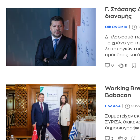
Γ. Στάσσης:
διανομής
ΟΙΚΟΝΟΜΙΑ
1
Διπλασιασμό τω
το χρόνο για τ
λειτουργιών το
πρόεδρος και 
0
11
Working Bre
Babacan
ΕΛΛΑΔΑ
20:2
Συμμετείχαν ε
ΣΥΡΙΖΑ, διακεκ
δημοσιογραφικ
3
0