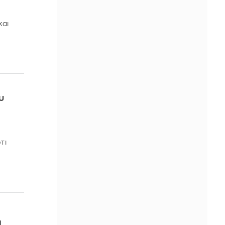
και
υ
τι
ι