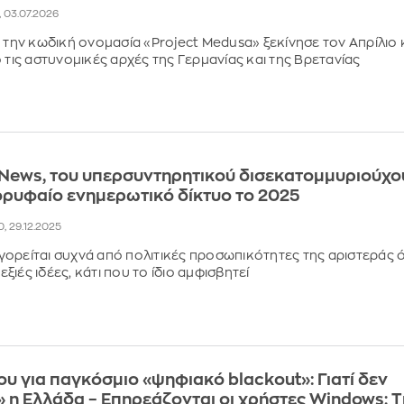
7, 03.07.2026
ε την κωδική ονομασία «Project Medusa» ξεκίνησε τον Απρίλιο 
 τις αστυνομικές αρχές της Γερμανίας και της Βρετανίας
CNews, του υπερσυντηρητικού δισεκατομμυριούχο
ρυφαίο ενημερωτικό δίκτυο το 2025
0, 29.12.2025
ορείται συχνά από πολιτικές προσωπικότητες της αριστεράς ό
ιές ιδέες, κάτι που το ίδιο αμφισβητεί
υ για παγκόσμιο «ψηφιακό blackout»: Γιατί δεν
 η Ελλάδα – Επηρεάζονται οι χρήστες Windows; Τ