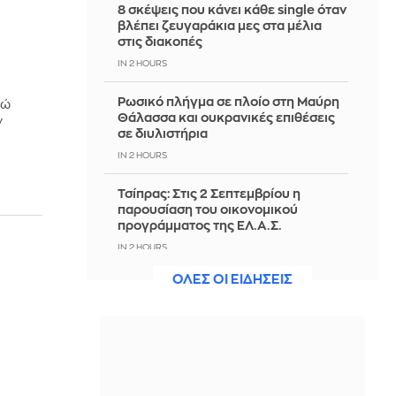
8 σκέψεις που κάνει κάθε single όταν
βλέπει ζευγαράκια μες στα μέλια
στις διακοπές
IN 2 HOURS
Ρωσικό πλήγμα σε πλοίο στη Μαύρη
ρώ
Θάλασσα και ουκρανικές επιθέσεις
ν
σε διυλιστήρια
IN 2 HOURS
Τσίπρας: Στις 2 Σεπτεμβρίου η
παρουσίαση του οικονομικού
προγράμματος της ΕΛ.Α.Σ.
IN 2 HOURS
ΟΛΕΣ ΟΙ ΕΙΔΗΣΕΙΣ
Χαρδαλιάς: Καμία ανεμογεννήτρια
στις πληγείσες περιοχές
IN 2 HOURS
Θρίλερ στον Λυκαβηττό:
Εντοπίστηκε σορός σε σπηλιά κοντά
στους Αγίους Ισιδώρους - Δείτε