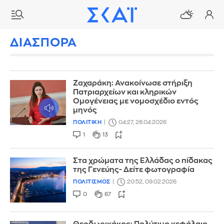
ΔΙΑΣΠΟΡΑ
Ζαχαράκη: Ανακοίνωσε στήριξη
Πατριαρχείων και κληρικών
Ομογένειας με νομοσχέδιο εντός
μηνός
ΠΟΛΙΤΙΚΗ
04:27, 28.04.2026
1
13
Στα χρώματα της Ελλάδας ο πίδακας
της Γενεύης- Δείτε φωτογραφία
ΠΟΛΙΤΙΣΜΟΣ
20:52, 09.02.2026
0
67