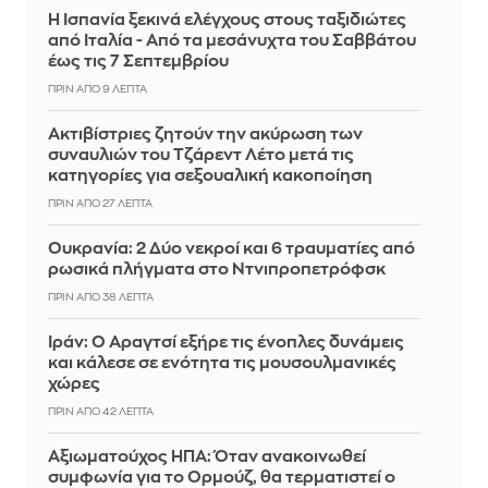
Η Ισπανία ξεκινά ελέγχους στους ταξιδιώτες
από Ιταλία - Από τα μεσάνυχτα του Σαββάτου
έως τις 7 Σεπτεμβρίου
ΠΡΙΝ ΑΠΌ 9 ΛΕΠΤΆ
Ακτιβίστριες ζητούν την ακύρωση των
συναυλιών του Τζάρεντ Λέτο μετά τις
κατηγορίες για σεξουαλική κακοποίηση
ΠΡΙΝ ΑΠΌ 27 ΛΕΠΤΆ
Ουκρανία: 2 Δύο νεκροί και 6 τραυματίες από
ρωσικά πλήγματα στο Ντνιπροπετρόφσκ
ΠΡΙΝ ΑΠΌ 38 ΛΕΠΤΆ
Ιράν: Ο Αραγτσί εξήρε τις ένοπλες δυνάμεις
και κάλεσε σε ενότητα τις μουσουλμανικές
χώρες
ΠΡΙΝ ΑΠΌ 42 ΛΕΠΤΆ
Αξιωματούχος ΗΠΑ: Όταν ανακοινωθεί
συμφωνία για το Ορμούζ, θα τερματιστεί ο