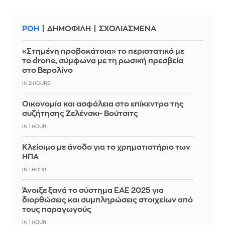
ΡΟΗ
ΔΗΜΟΦΙΛΗ
ΣΧΟΛΙΑΣΜΕΝΑ
«Στημένη προβοκάτσια» το περιστατικό με
το drone, σύμφωνα με τη ρωσική πρεσβεία
στο Βερολίνο
IN 2 HOURS
Οικονομία και ασφάλεια στο επίκεντρο της
συζήτησης Ζελένσκι- Βούτσιτς
IN 1 HOUR
Κλείσιμο με άνοδο για το χρηματιστήριο των
ΗΠΑ
IN 1 HOUR
Άνοιξε ξανά το σύστημα ΕΑΕ 2025 για
διορθώσεις και συμπληρώσεις στοιχείων από
τους παραγωγούς
IN 1 HOUR