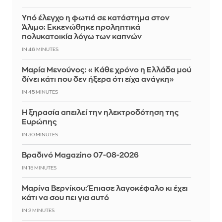
Yπό έλεγχο η φωτιά σε κατάστημα στον
Άλιμο: Εκκενώθηκε προληπτικά
πολυκατοικία λόγω των καπνών
IN 46 MINUTES
Μαρία Μενούνος: «Κάθε χρόνο η Ελλάδα μού
δίνει κάτι που δεν ήξερα ότι είχα ανάγκη»
IN 45 MINUTES
Η ξηρασία απειλεί την ηλεκτροδότηση της
Ευρώπης
IN 30 MINUTES
Βραδινό Magazino 07-08-2026
IN 15 MINUTES
Μαρίνα Βερνίκου: Έπιασε λαγοκέφαλο κι έχει
κάτι να σου πει για αυτό
IN 2 MINUTES