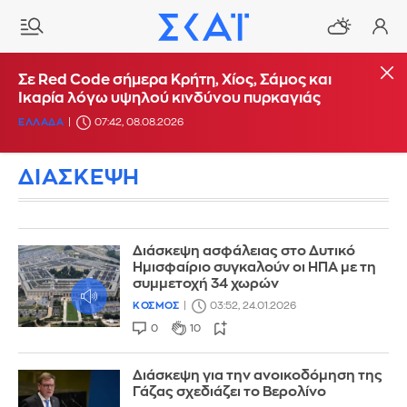
Σε Red Code σήμερα Κρήτη, Χίος, Σάμος και
Ικαρία λόγω υψηλού κινδύνου πυρκαγιάς
ΕΛΛΑΔΑ
07:42, 08.08.2026
ΔΙΑΣΚΕΨΗ
Διάσκεψη ασφάλειας στο Δυτικό
Ημισφαίριο συγκαλούν οι ΗΠA με τη
συμμετοχή 34 χωρών
ΚΟΣΜΟΣ
03:52, 24.01.2026
0
10
Διάσκεψη για την ανοικοδόμηση της
Γάζας σχεδιάζει το Βερολίνο