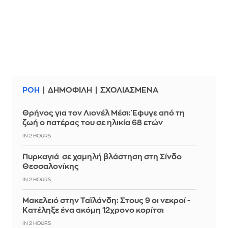
ΡΟΗ
ΔΗΜΟΦΙΛΗ
ΣΧΟΛΙΑΣΜΕΝΑ
Θρήνος για τον Λιονέλ Μέσι: Έφυγε από τη
ζωή ο πατέρας του σε ηλικία 68 ετών
IN 2 HOURS
Πυρκαγιά σε χαμηλή βλάστηση στη Σίνδο
Θεσσαλονίκης
IN 2 HOURS
Μακελειό στην Ταϊλάνδη: Στους 9 οι νεκροί -
Κατέληξε ένα ακόμη 12χρονο κορίτσι
IN 2 HOURS