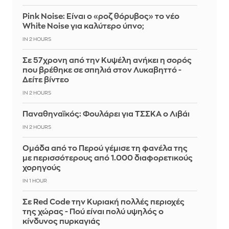
Pink Noise: Είναι ο «ροζ θόρυβος» το νέο
White Noise για καλύτερο ύπνο;
IN 2 HOURS
Σε 57χρονη από την Κυψέλη ανήκει η σορός
που βρέθηκε σε σπηλιά στον Λυκαβηττό -
Δείτε βίντεο
IN 2 HOURS
Παναθηναϊκός: Φουλάρει για ΤΣΣΚΑ ο Λιβάι
IN 2 HOURS
Ομάδα από το Περού γέμισε τη φανέλα της
με περισσότερους από 1.000 διαφορετικούς
χορηγούς
IN 1 HOUR
Σε Red Code την Κυριακή πολλές περιοχές
της χώρας - Πού είναι πολύ υψηλός ο
κίνδυνος πυρκαγιάς