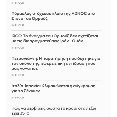
IN 1 HOUR
Πύραυλος στόχευσε πλοίο της ADNOC στο
Στενό του Ορμούζ
IN 1 HOUR
IRGC: Το άνοιγμα του Ορμούζ δεν σχετίζεται
με τις διαπραγματεύσεις Ιράν - Ομάν
IN 1 HOUR
Πετρογιάννη: Η παρατήρηση που δέχτηκε για
τον σκύλο της, εφερε επική αντίδραση που
μας γονάτισε
IN 1 HOUR
Ιταλία-Ισπανία: Κλιμακώνεται η σύγκρουση
για το Σένγκεν
IN 1 HOUR
Πώς να σερβίρεις σωστά το κρασί όταν έξω
έχει 35°C