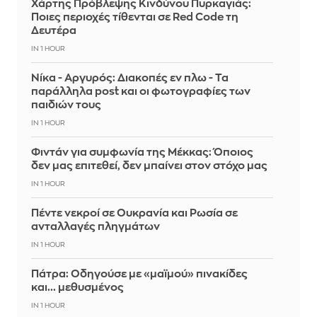
Χάρτης Πρόβλεψης Κινδύνου Πυρκαγιάς:
Ποιες περιοχές τίθενται σε Red Code τη
Δευτέρα
IN 1 HOUR
Νίκα - Αργυρός: Διακοπές εν πλω - Τα
παράλληλα post και οι φωτογραφίες των
παιδιών τους
IN 1 HOUR
Φιντάν για συμφωνία της Μέκκας: Όποιος
δεν μας επιτεθεί, δεν μπαίνει στον στόχο μας
IN 1 HOUR
Πέντε νεκροί σε Ουκρανία και Ρωσία σε
ανταλλαγές πληγμάτων
IN 1 HOUR
Πάτρα: Οδηγούσε με «μαϊμού» πινακίδες
και... μεθυσμένος
IN 1 HOUR