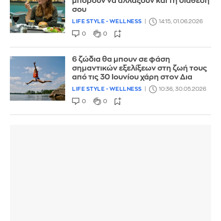
μπορούν να αλλάξουν και τη διάθεσή
σου
LIFE STYLE - WELLNESS
14:15, 01.06.2026
0
0
6 ζώδια θα μπουν σε φάση
σημαντικών εξελίξεων στη ζωή τους
από τις 30 Ιουνίου χάρη στον Δια
LIFE STYLE - WELLNESS
10:36, 30.05.2026
0
0