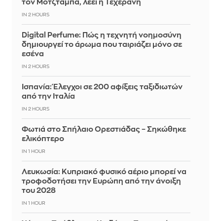
τον Μοτζτάμπα, λέει η Τεχεράνη
IN 2 HOURS
Digital Perfume: Πώς η τεχνητή νοημοσύνη
δημιουργεί το άρωμα που ταιριάζει μόνο σε
εσένα
IN 2 HOURS
Ισπανία: Έλεγχοι σε 200 αφίξεις ταξιδιωτών
από την Ιταλία
IN 2 HOURS
Φωτιά στο Σπήλαιο Ορεστιάδας – Σηκώθηκε
ελικόπτερο
IN 1 HOUR
Λευκωσία: Κυπριακό φυσικό αέριο μπορεί να
τροφοδοτήσει την Ευρώπη από την άνοιξη
του 2028
IN 1 HOUR