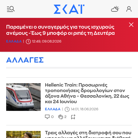
Παραμένει ο συναγερμός για τους ισχυρούς
ανέμους - Έως 9 μποφόρ οι ριπές τη Δευτέρα
ΕΛΛΑΔΑ
12:49, 09.08.2026
ΑΛΛΑΓΕΣ
Hellenic Train: Προσωρινές
τροποποιήσεις δρομολογίων στον
άξονα Αθήνα – Θεσσαλονίκη, 22 έως
και 24 Ιουνίου
ΕΛΛΑΔΑ
14:01, 18.06.2026
0
2
Τρεις αλλαγές στη διατροφή σου που