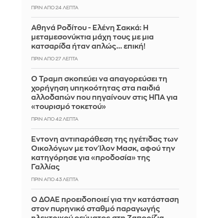
ΠΡΙΝ ΑΠΌ 24 ΛΕΠΤΆ
Αθηνά Ροδίτου - Ελένη Σακκά: Η
μεταμεσονύκτια μάχη τους με μια
κατσαρίδα ήταν απλώς... επική!
ΠΡΙΝ ΑΠΌ 27 ΛΕΠΤΆ
Ο Τραμπ σκοπεύει να απαγορεύσει τη
χορήγηση υπηκοότητας στα παιδιά
αλλοδαπών που πηγαίνουν στις ΗΠΑ για
«τουρισμό τοκετού»
ΠΡΙΝ ΑΠΌ 42 ΛΕΠΤΆ
Έντονη αντιπαράθεση της ηγέτιδας των
Οικολόγων με τον Ίλον Μασκ, αφού την
κατηγόρησε για «προδοσία» της
Γαλλίας
ΠΡΙΝ ΑΠΌ 43 ΛΕΠΤΆ
Ο ΔΟΑΕ προειδοποιεί για την κατάσταση
στον πυρηνικό σταθμό παραγωγής