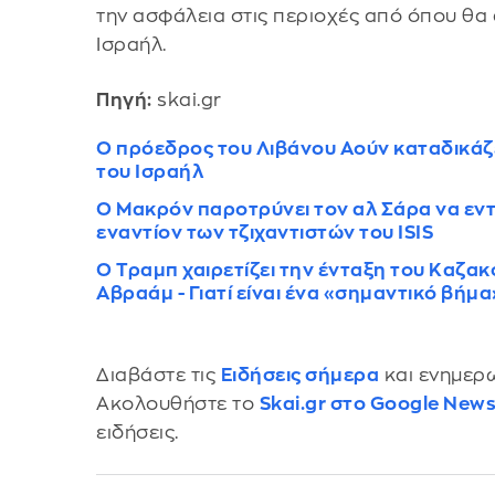
την ασφάλεια στις περιοχές από όπου θα
Ισραήλ.
Πηγή:
skai.gr
Ο πρόεδρος του Λιβάνου Αούν καταδικάζ
του Ισραήλ
Ο Μακρόν παροτρύνει τον αλ Σάρα να εντ
εναντίον των τζιχαντιστών του ISIS
Ο Τραμπ χαιρετίζει την ένταξη του Καζακ
Αβραάμ - Γιατί είναι ένα «σημαντικό βήμα
Διαβάστε τις
Ειδήσεις σήμερα
και ενημερω
Ακολουθήστε το
Skai.gr στο Google New
ειδήσεις.