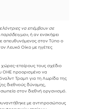
λόντριες να επέμβουν σε
α παράδειγμα»
, ή αν ενσκήψει
 απευθυνόμενος στον Τύπο ο
τον Λευκό Οίκο με ηγέτες
 χώρες-εταίρους τους σχέδιο
υ ΟΗΕ προορισμένο να
τόναλντ Τραμπ για τη Λωρίδα της
ης διεθνούς δύναμης,
οσωπεία στον διεθνή οργανισμό.
υναντήθηκε με αντιπροσώπους