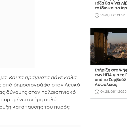
Γάζα θα γίνει Λί
το ίδιο και το Ισ
15:39, 06.11.2025
Στήριξη στο Ψή
των ΗΠΑ για τη 
ομα. Και τα πράγματα πάνε καλά
από το Συμβούλ
ίς από δημοσιογράφο στον Λευκό
Ασφαλείας
ας δύναμης στον παλαιστινιακό
04:28, 06.11.2025
 παραμένει ακόμη πολύ
ήρυξη κατάπαυσης του πυρός