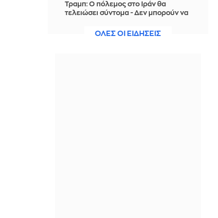
Τραμπ: Ο πόλεμος στο Ιράν θα
τελειώσει σύντομα - Δεν μπορούν να
συνεχίσουν για πολύ ακόμη
ΟΛΕΣ ΟΙ ΕΙΔΗΣΕΙΣ
IN 42 MINUTES
Θαλάσσια ρύπανση στη Δραπετσώνα
– Συνελήφθη ο πλοίαρχος
δεξαμενόπλοιου
IN 38 MINUTES
Διάσωση 30χρονης μετά από πτώση
από την υψηλή γέφυρα της Χαλκίδας
IN 37 MINUTES
Οι τιμές της βενζίνης αυξήθηκαν
εξαιτίας του πολέμου του Τραμπ στο
Ιράν, και όχι λόγω της απληστίας των
πετρελαϊκών εταιρειών
IN 28 MINUTES
Η SpaceX θα κατασκευάσει
σταθμούς παραγωγής ηλεκτρικής