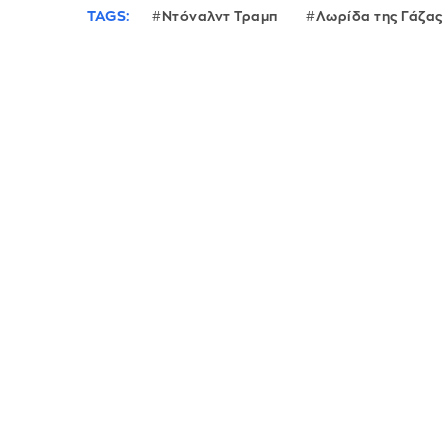
TAGS:
Ντόναλντ Τραμπ
Λωρίδα της Γάζας