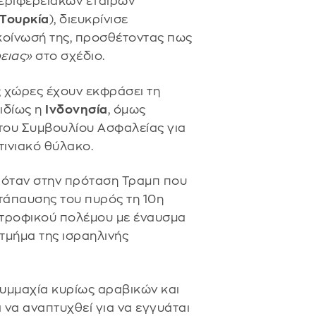
περιφερειακών εταίρων
 Τουρκία
), διευκρίνισε
οίνωσή της, προσθέτοντας πως
ειας»
στο σχέδιο.
 χώρες έχουν εκφράσει τη
ιδίως η
Ινδονησία
, όμως
 του Συμβουλίου Ασφαλείας για
ινιακό θύλακο.
πόταν στην πρόταση Τραμπ που
τάπαυσης του πυρός τη 10η
στροφικού πολέμου με έναυσμα
τμήμα της ισραηλινής
συμμαχία κυρίως αραβικών και
 να αναπτυχθεί για να εγγυάται