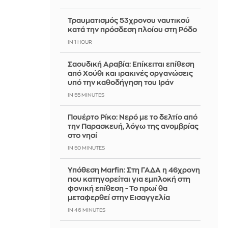
Τραυματισμός 53χρονου ναυτικού
κατά την πρόσδεση πλοίου στη Ρόδο
IN 1 HOUR
Σαουδική Αραβία: Επίκειται επίθεση
από Χούθι και ιρακινές οργανώσεις
υπό την καθοδήγηση του Ιράν
IN 55 MINUTES
Πουέρτο Ρίκο: Νερό με το δελτίο από
την Παρασκευή, λόγω της ανομβρίας
στο νησί
IN 50 MINUTES
Υπόθεση Marfin: Στη ΓΑΔΑ η 46χρονη
που κατηγορείται για εμπλοκή στη
φονική επίθεση - Το πρωί θα
μεταφερθεί στην Εισαγγελία
IN 46 MINUTES