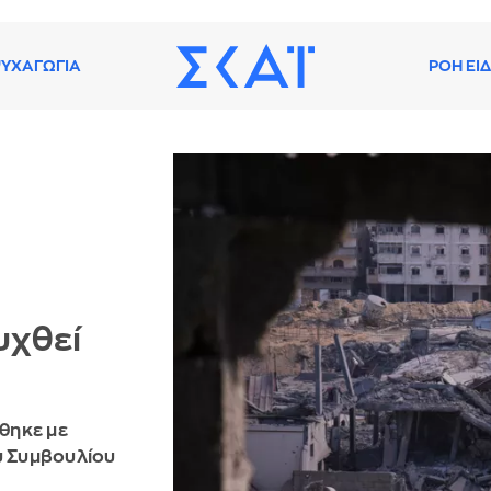
ΥΧΑΓΩΓΙΑ
ΡΟΗ ΕΙ
υχθεί
θηκε με
υ Συμβουλίου