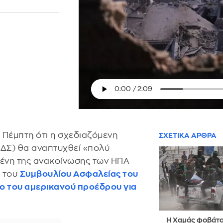
Πέμπτη ότι η σχεδιαζόμενη
ΣΧΕΤΙΚΑ ΑΡΘΡΑ
ΔΣ) θα αναπτυχθεί «πολύ
μένη της ανακοίνωσης των ΗΠΑ
ς του
Συμβουλίου Ασφαλείας του
ιο του αμερικανού προέδρου για
Η Χαμάς φοβάται