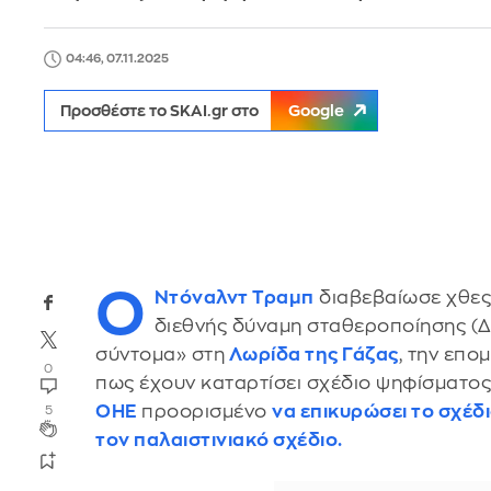
04:46, 07.11.2025
Προσθέστε το SKAI.gr στο
Google
Ο
Ντόναλντ Τραμπ
διαβεβαίωσε χθες 
διεθνής δύναμη σταθεροποίησης (Δ
σύντομα» στη
Λωρίδα της Γάζας
, την επο
0
πως έχουν καταρτίσει σχέδιο ψηφίσματο
ΟΗΕ
προορισμένο
να επικυρώσει το σχέδ
5
τον παλαιστινιακό σχέδιο.