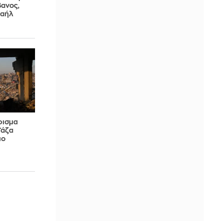
βανος,
ραήλ
φισμα
Γάζα
ιο