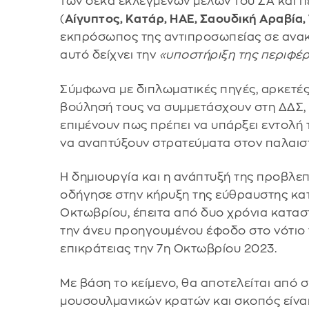
των δέκα εκλεγμένων μελών του ΣΑ και 
(
Αίγυπτος, Κατάρ, ΗΑΕ, Σαουδική Αραβία,
εκπρόσωπος της αντιπροσωπείας σε ανακ
αυτό δείχνει την
«υποστήριξη της περιφέρ
Σύμφωνα με διπλωματικές πηγές, αρκετές
βούλησή τους να συμμετάσχουν στη ΔΔΣ, 
επιμένουν πως πρέπει να υπάρξει εντολή
να αναπτύξουν στρατεύματα στον παλαιστ
Η δημιουργία και η ανάπτυξή της προβλε
οδήγησε στην κήρυξη της εύθραυστης κα
Οκτωβρίου, έπειτα από δυο χρόνια κατα
την άνευ προηγουμένου έφοδο στο νότιο 
επικράτειας την 7η Οκτωβρίου 2023.
Με βάση το κείμενο, θα αποτελείται από 
μουσουλμανικών κρατών και σκοπός είναι