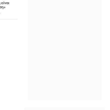
είναι
ση»
6