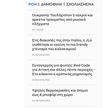
ΡΟΗ
ΔΗΜΟΦΙΛΗ
ΣΧΟΛΙΑΣΜΕΝΑ
Ουκρανία: Τουλάχιστον 3 νεκροί και
αρκετοί τραυματίες από ρωσικά
πλήγματα
IN 59 MINUTES
Στις διακοπές της στην Ιταλία, η JLo
υιοθέτησε κι εκείνη το πιο trendy
χτένισμα του καλοκαιριού
IN 50 MINUTES
Συναγερμός για φωτιές: Red Code
για Αττική και άλλες πέντε περιοχές -
Στο κόκκινο ο κρατικός μηχανισμός
IN 50 MINUTES
Υψηλές θερμοκρασίες και άνεμοι
έως 8 μποφόρ στη χώρα
IN 48 MINUTES