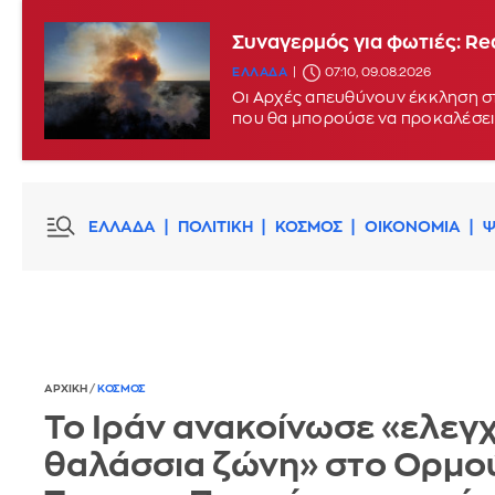
Συναγερμός για φωτιές: Red
ΕΛΛΑΔΑ
07:10, 09.08.2026
Οι Αρχές απευθύνουν έκκληση στ
που θα μπορούσε να προκαλέσει
ΕΛΛΑΔΑ
ΠΟΛΙΤΙΚΗ
ΚΟΣΜΟΣ
ΟΙΚΟΝΟΜΙΑ
Ψ
ΑΡΧΙΚΗ
/
ΚΟΣΜΟΣ
Το Ιράν ανακοίνωσε «ελεγ
θαλάσσια ζώνη» στο Ορμού