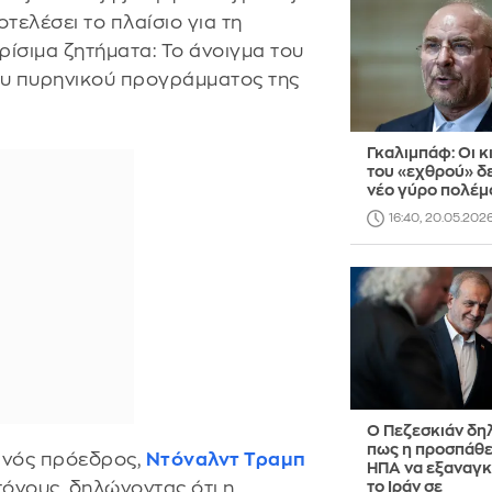
τελέσει το πλαίσιο για τη
ίσιμα ζητήματα: Το άνοιγμα του
ου πυρηνικού προγράμματος της
Γκαλιμπάφ: Οι κ
του «εχθρού» δ
νέο γύρο πολέμ
16:40, 20.05.202
Ο Πεζεσκιάν δη
πως η προσπάθε
ανός πρόεδρος,
Ντόναλντ Τραμπ
ΗΠΑ να εξαναγ
 τόνους, δηλώνοντας ότι η
το Ιράν σε