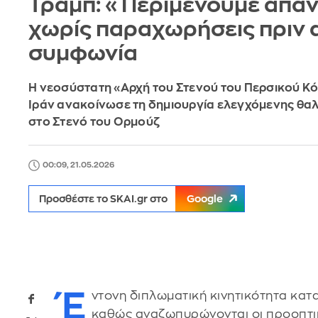
Τραμπ: «Περιμένουμε απάν
χωρίς παραχωρήσεις πριν 
συμφωνία
Η νεοσύστατη «Αρχή του Στενού του Περσικού Κ
Ιράν ανακοίνωσε τη δημιουργία ελεγχόμενης θα
στο Στενό του Ορμούζ
00:09, 21.05.2026
Προσθέστε το SKAI.gr στο
Google
Έ
ντονη διπλωματική κινητικότητα κατα
καθώς αναζωπυρώνονται οι προοπτικ