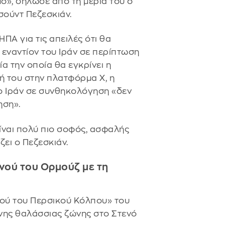
ο», δήλωσε από τη μεριά του ο
σούντ Πεζεσκιάν.
ΠΑ για τις απειλές ότι θα
 εναντίον του Ιράν σε περίπτωση
α την οποία θα εγκρίνει η
ή του στην πλατφόρμα Χ, η
 Ιράν σε συνθηκολόγηση «δεν
ηση».
ίναι πολύ πιο σοφός, ασφαλής
ζει ο Πεζεσκιάν.
ενού του Ορμούζ με τη
νού του Περσικού Κόλπου» του
νης θαλάσσιας ζώνης στο Στενό