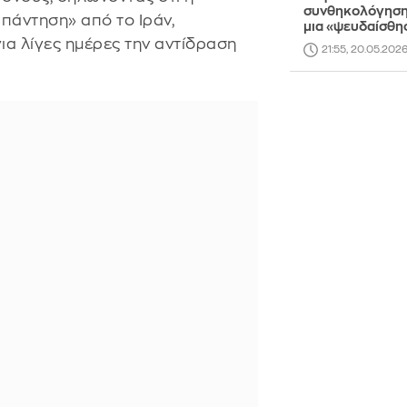
συνθηκολόγηση 
πάντηση» από το Ιράν,
μια «ψευδαίσθη
ια λίγες ημέρες την αντίδραση
21:55, 20.05.202