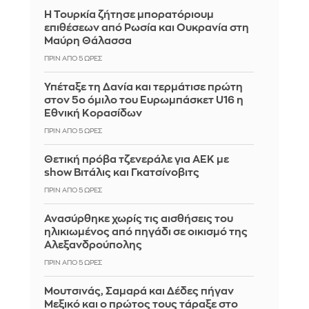
Η Τουρκία ζήτησε μπορατόριουμ
επιθέσεων από Ρωσία και Ουκρανία στη
Μαύρη Θάλασσα
ΠΡΙΝ ΑΠΌ 5 ΏΡΕΣ
Υπέταξε τη Δανία και τερμάτισε πρώτη
στον 5ο όμιλο του Ευρωμπάσκετ U16 η
Εθνική Κορασίδων
ΠΡΙΝ ΑΠΌ 5 ΏΡΕΣ
Θετική πρόβα τζενεράλε για ΑΕΚ με
show Βιτάλις και Γκατσίνοβιτς
ΠΡΙΝ ΑΠΌ 5 ΏΡΕΣ
Ανασύρθηκε χωρίς τις αισθήσεις του
ηλικιωμένος από πηγάδι σε οικισμό της
Αλεξανδρούπολης
ΠΡΙΝ ΑΠΌ 5 ΏΡΕΣ
Μουτσινάς, Σαμαρά και Δέδες πήγαν
Μεξικό και ο πρώτος τους τάραξε στο