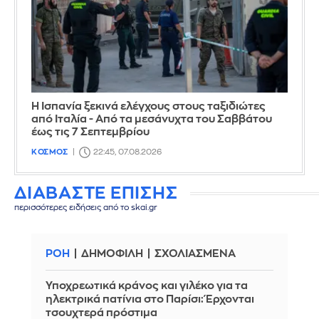
Η Ισπανία ξεκινά ελέγχους στους ταξιδιώτες
από Ιταλία - Από τα μεσάνυχτα του Σαββάτου
έως τις 7 Σεπτεμβρίου
ΚΟΣΜΟΣ
22:45, 07.08.2026
ΔΙΑΒΑΣΤΕ ΕΠΙΣΗΣ
περισσότερες ειδήσεις από το skai.gr
ΡΟΗ
ΔΗΜΟΦΙΛΗ
ΣΧΟΛΙΑΣΜΕΝΑ
Υποχρεωτικά κράνος και γιλέκο για τα
ηλεκτρικά πατίνια στο Παρίσι: Έρχονται
τσουχτερά πρόστιμα