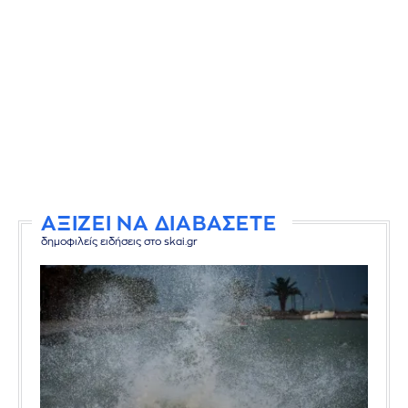
ΑΞΙΖΕΙ ΝΑ ΔΙΑΒΑΣΕΤΕ
δημοφιλείς ειδήσεις στο skai.gr