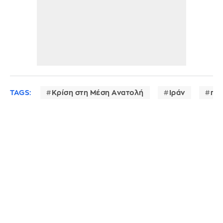
TAGS:
Κρίση στη Μέση Ανατολή
Ιράν
πετ