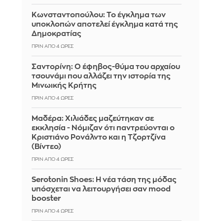
Κωνσταντοπούλου: Το έγκλημα των
υποκλοπών αποτελεί έγκλημα κατά της
Δημοκρατίας
ΠΡΙΝ ΑΠΌ 4 ΏΡΕΣ
Σαντορίνη: Ο έφηβος-θύμα του αρχαίου
τσουνάμι που αλλάζει την ιστορία της
Μινωικής Κρήτης
ΠΡΙΝ ΑΠΌ 4 ΏΡΕΣ
Μαδέρα: Χιλιάδες μαζεύτηκαν σε
εκκλησία - Νόμιζαν ότι παντρεύονται ο
Κριστιάνο Ρονάλντο και η Τζορτζίνα
(Βίντεο)
ΠΡΙΝ ΑΠΌ 4 ΏΡΕΣ
Serotonin Shoes: Η νέα τάση της μόδας
υπόσχεται να λειτουργήσει σαν mood
booster
ΠΡΙΝ ΑΠΌ 4 ΏΡΕΣ