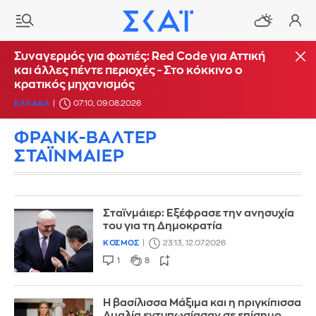
Συναγερμός για φωτιές: Red Code για Αττική
και άλλες πέντε περιοχές - Στο κόκκινο ο
κρατικός μηχανισμός
ΕΛΛΑΔΑ
07:10, 09.08.2026
ΦΡΑΝΚ-ΒΑΛΤΕΡ
ΣΤΑΪΝΜΑΙΕΡ
Σταϊνμάιερ: Εξέφρασε την ανησυχία
του για τη Δημοκρατία
ΚΟΣΜΟΣ
23:13, 12.07.2026
1
8
Η βασίλισσα Μάξιμα και η πριγκίπισσα
Αμαλία εντυπωσίασαν σε επίσημο