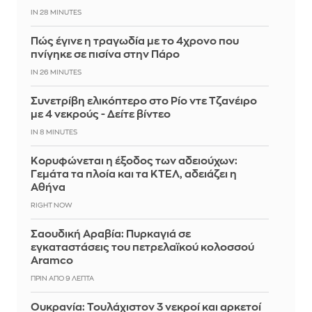
IN 28 MINUTES
Πώς έγινε η τραγωδία με το 4χρονο που
πνίγηκε σε πισίνα στην Πάρο
IN 26 MINUTES
Συνετρίβη ελικόπτερο στο Ρίο ντε Τζανέιρο
με 4 νεκρούς - Δείτε βίντεο
IN 8 MINUTES
Κορυφώνεται η έξοδος των αδειούχων:
Γεμάτα τα πλοία και τα ΚΤΕΛ, αδειάζει η
Αθήνα
RIGHT NOW
Σαουδική Αραβία: Πυρκαγιά σε
εγκαταστάσεις του πετρελαϊκού κολοσσού
Aramco
ΠΡΙΝ ΑΠΌ 9 ΛΕΠΤΆ
Ουκρανία: Τουλάχιστον 3 νεκροί και αρκετοί